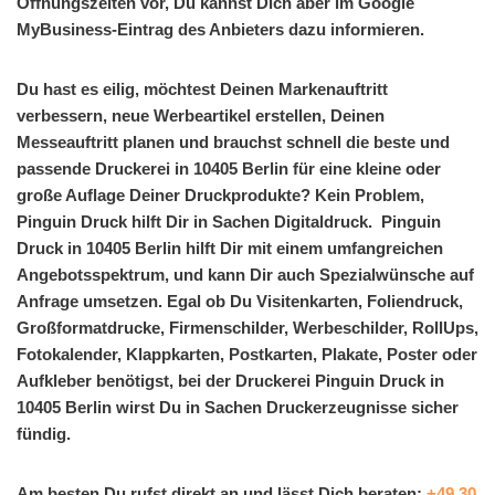
Öffnungszeiten vor, Du kannst Dich aber im Google
MyBusiness-Eintrag des Anbieters dazu informieren.
Du hast es eilig, möchtest Deinen Markenauftritt
verbessern, neue Werbeartikel erstellen, Deinen
Messeauftritt planen und brauchst schnell die beste und
passende Druckerei in 10405 Berlin für eine kleine oder
große Auflage Deiner Druckprodukte? Kein Problem,
Pinguin Druck hilft Dir in Sachen Digitaldruck. Pinguin
Druck in 10405 Berlin hilft Dir mit einem umfangreichen
Angebotsspektrum, und kann Dir auch Spezialwünsche auf
Anfrage umsetzen. Egal ob Du Visitenkarten, Foliendruck,
Großformatdrucke, Firmenschilder, Werbeschilder, RollUps,
Fotokalender, Klappkarten, Postkarten, Plakate, Poster oder
Aufkleber benötigst, bei der Druckerei Pinguin Druck in
10405 Berlin wirst Du in Sachen Druckerzeugnisse sicher
fündig.
Am besten Du rufst direkt an und lässt Dich beraten:
+49 30