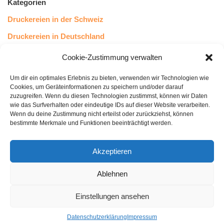
Kategorien
Druckereien in der Schweiz
Druckereien in Deutschland
Druckereien in Österreich
Cookie-Zustimmung verwalten
Um dir ein optimales Erlebnis zu bieten, verwenden wir Technologien wie
Kundenstimmen
Cookies, um Geräteinformationen zu speichern und/oder darauf
zuzugreifen. Wenn du diesen Technologien zustimmst, können wir Daten
wie das Surfverhalten oder eindeutige IDs auf dieser Website verarbeiten.
Wenn du deine Zustimmung nicht erteilst oder zurückziehst, können
bestimmte Merkmale und Funktionen beeinträchtigt werden.
Akzeptieren
Ablehnen
bewertet mit
4.8
von 5
auf Basis unserer
43
Leserstimmen
Einstellungen ansehen
Datenschutzerklärung
Impressum