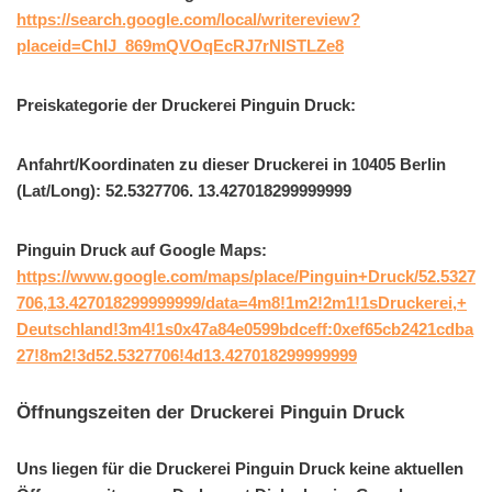
https://search.google.com/local/writereview?
placeid=ChIJ_869mQVOqEcRJ7rNISTLZe8
Preiskategorie der Druckerei Pinguin Druck:
Anfahrt/Koordinaten zu dieser Druckerei in 10405 Berlin
(Lat/Long): 52.5327706. 13.427018299999999
Pinguin Druck auf Google Maps:
https://www.google.com/maps/place/Pinguin+Druck/52.5327
706,13.427018299999999/data=4m8!1m2!2m1!1sDruckerei,+
Deutschland!3m4!1s0x47a84e0599bdceff:0xef65cb2421cdba
27!8m2!3d52.5327706!4d13.427018299999999
Öffnungszeiten der Druckerei Pinguin Druck
Uns liegen für die Druckerei Pinguin Druck keine aktuellen