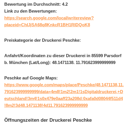
Bewertung im Durchschnitt: 4.2
Link zu den Bewertungen:
https://search.google.com/local/writereview?
placeid=ChIJjSA68q8KnkcR1BH1RIDQoK8
Preiskategorie der Druckerei Peschke:
Anfahrt/Koordinaten zu dieser Druckerei in 85599 Parsdorf
b. München (Lat/Long): 48.1471138. 11.791623999999999
Peschke auf Google Maps:
https://www.google.com/maps/place/Peschke/48.1471138,11.
791623999999999/data=4m8!1m2!2m1!1sDigitaldruckerei,+D
eutschland!3m4!1s0x479e0aaff23a208d:0xafa0d08044f511d4
!8m2!3d48.1471138!4d11.791623999999999
Öffnungszeiten der Druckerei Peschke