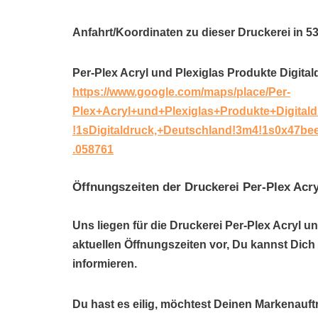
Anfahrt/Koordinaten zu dieser Druckerei in 5
Per-Plex Acryl und Plexiglas Produkte Digit
https://www.google.com/maps/place/Per-
Plex+Acryl+und+Plexiglas+Produkte+Digital
!1sDigitaldruck,+Deutschland!3m4!1s0x47b
.058761
Öffnungszeiten der Druckerei Per-Plex Acry
Uns liegen für die Druckerei Per-Plex Acryl 
aktuellen Öffnungszeiten vor, Du kannst Dic
informieren.
Du hast es eilig, möchtest Deinen Markenauftr