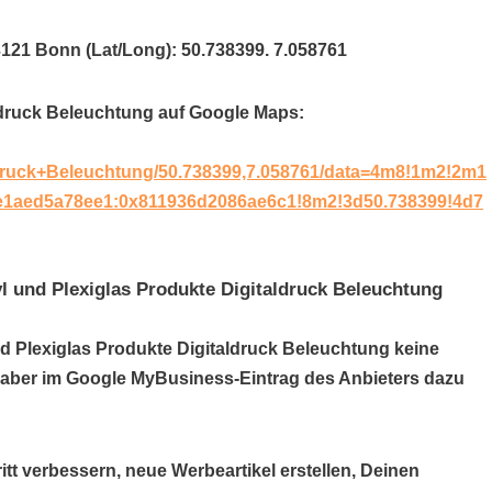
3121 Bonn (Lat/Long): 50.738399. 7.058761
aldruck Beleuchtung auf Google Maps:
druck+Beleuchtung/50.738399,7.058761/data=4m8!1m2!2m1
ee1aed5a78ee1:0x811936d2086ae6c1!8m2!3d50.738399!4d7
l und Plexiglas Produkte Digitaldruck Beleuchtung
und Plexiglas Produkte Digitaldruck Beleuchtung keine
h aber im Google MyBusiness-Eintrag des Anbieters dazu
itt verbessern, neue Werbeartikel erstellen, Deinen