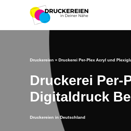
Zum
Inhalt
springen
Druckereien
»
Druckerei Per-Plex Acryl und Plexig
Druckerei Per-P
Digitaldruck B
Druckereien in Deutschland