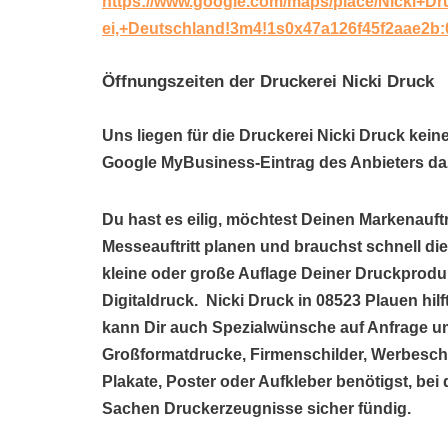
https://www.google.com/maps/place/Nicki+D
ei,+Deutschland!3m4!1s0x47a126f45f2aae2b
Öffnungszeiten der Druckerei Nicki Druck
Uns liegen für die Druckerei Nicki Druck kein
Google MyBusiness-Eintrag des Anbieters daz
Du hast es eilig, möchtest Deinen Markenauftr
Messeauftritt planen und brauchst schnell di
kleine oder große Auflage Deiner Druckproduk
Digitaldruck. Nicki Druck in 08523 Plauen hi
kann Dir auch Spezialwünsche auf Anfrage um
Großformatdrucke, Firmenschilder, Werbeschil
Plakate, Poster oder Aufkleber benötigst, bei 
Sachen Druckerzeugnisse sicher fündig.