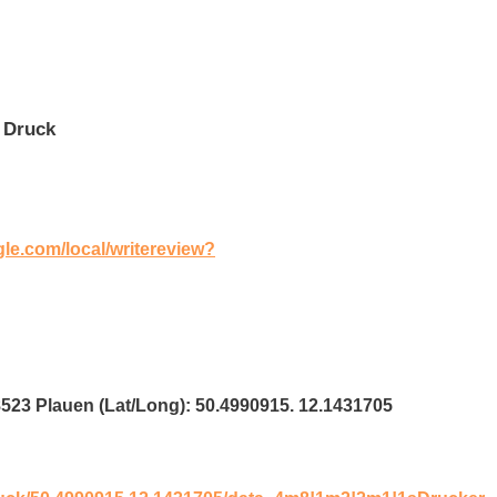
 Druck
gle.com/local/writereview?
8523 Plauen (Lat/Long): 50.4990915. 12.1431705