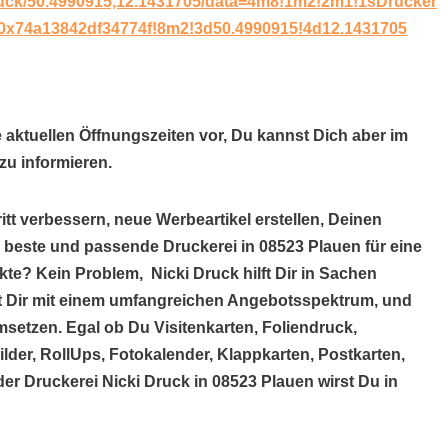
ruck/50.4990915,12.1431705/data=4m8!1m2!2m1!1sDrucker
:0x74a13842df34774f!8m2!3d50.4990915!4d12.1431705
e aktuellen Öffnungszeiten vor, Du kannst Dich aber im
u informieren.
itt verbessern, neue Werbeartikel erstellen, Deinen
e beste und passende Druckerei in 08523 Plauen für eine
te? Kein Problem, Nicki Druck hilft Dir in Sachen
lft Dir mit einem umfangreichen Angebotsspektrum, und
setzen. Egal ob Du Visitenkarten, Foliendruck,
der, RollUps, Fotokalender, Klappkarten, Postkarten,
der Druckerei Nicki Druck in 08523 Plauen wirst Du in