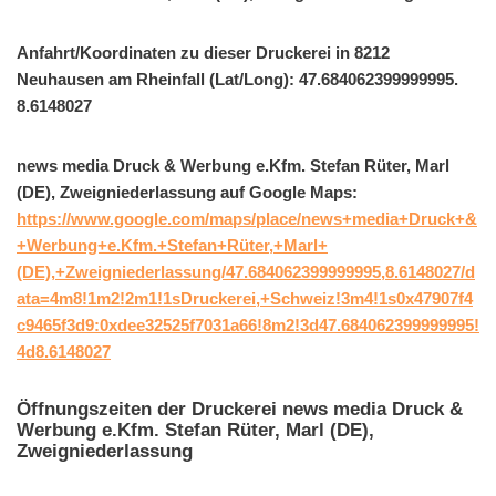
Anfahrt/Koordinaten zu dieser Druckerei in 8212
Neuhausen am Rheinfall (Lat/Long): 47.684062399999995.
8.6148027
news media Druck & Werbung e.Kfm. Stefan Rüter, Marl
(DE), Zweigniederlassung auf Google Maps:
https://www.google.com/maps/place/news+media+Druck+&
+Werbung+e.Kfm.+Stefan+Rüter,+Marl+
(DE),+Zweigniederlassung/47.684062399999995,8.6148027/d
ata=4m8!1m2!2m1!1sDruckerei,+Schweiz!3m4!1s0x47907f4
c9465f3d9:0xdee32525f7031a66!8m2!3d47.684062399999995!
4d8.6148027
Öffnungszeiten der Druckerei news media Druck &
Werbung e.Kfm. Stefan Rüter, Marl (DE),
Zweigniederlassung