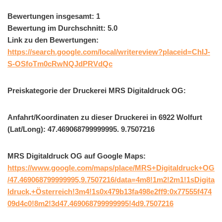
Bewertungen insgesamt: 1
Bewertung im Durchschnitt: 5.0
Link zu den Bewertungen:
https://search.google.com/local/writereview?placeid=ChIJ-
S-OSfoTm0cRwNQJdPRVdQc
Preiskategorie der Druckerei MRS Digitaldruck OG:
Anfahrt/Koordinaten zu dieser Druckerei in 6922 Wolfurt
(Lat/Long): 47.469068799999995. 9.7507216
MRS Digitaldruck OG auf Google Maps:
https://www.google.com/maps/place/MRS+Digitaldruck+OG
/47.469068799999995,9.7507216/data=4m8!1m2!2m1!1sDigita
ldruck,+Österreich!3m4!1s0x479b13fa498e2ff9:0x77555f474
09d4c0!8m2!3d47.469068799999995!4d9.7507216