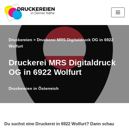
Zum
Inhalt
springen
Druckereien
»
Druckerei MRS Digitaldruck OG in 6922
Wolfurt
Druckerei MRS Digitaldruck
OG in 6922 Wolfurt
Druckereien in Österreich
Du suchst eine Druckerei in 6922 Wolfurt? Dann schau