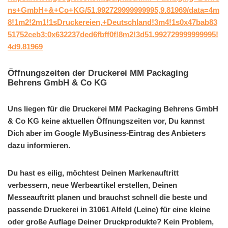
ns+GmbH+&+Co+KG/51.992729999999995,9.81969/data=4m
8!1m2!2m1!1sDruckereien,+Deutschland!3m4!1s0x47bab83
51752ceb3:0x632237ded6fbff0f!8m2!3d51.992729999999995!
4d9.81969
Öffnungszeiten der Druckerei MM Packaging
Behrens GmbH & Co KG
Uns liegen für die Druckerei MM Packaging Behrens GmbH
& Co KG keine aktuellen Öffnungszeiten vor, Du kannst
Dich aber im Google MyBusiness-Eintrag des Anbieters
dazu informieren.
Du hast es eilig, möchtest Deinen Markenauftritt
verbessern, neue Werbeartikel erstellen, Deinen
Messeauftritt planen und brauchst schnell die beste und
passende Druckerei in 31061 Alfeld (Leine) für eine kleine
oder große Auflage Deiner Druckprodukte? Kein Problem,