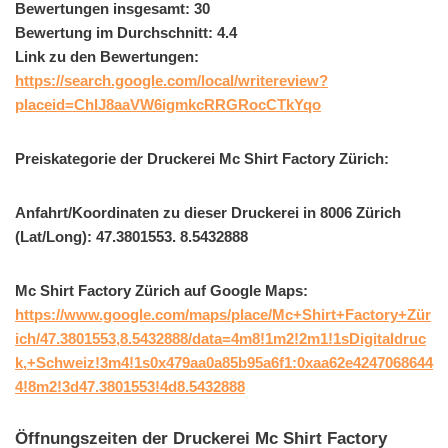
Bewertungen insgesamt: 30
Bewertung im Durchschnitt: 4.4
Link zu den Bewertungen:
https://search.google.com/local/writereview?
placeid=ChIJ8aaVW6igmkcRRGRocCTkYqo
Preiskategorie der Druckerei Mc Shirt Factory Zürich:
Anfahrt/Koordinaten zu dieser Druckerei in 8006 Zürich
(Lat/Long): 47.3801553. 8.5432888
Mc Shirt Factory Zürich auf Google Maps:
https://www.google.com/maps/place/Mc+Shirt+Factory+Zür
ich/47.3801553,8.5432888/data=4m8!1m2!2m1!1sDigitaldruc
k,+Schweiz!3m4!1s0x479aa0a85b95a6f1:0xaa62e4247068644
4!8m2!3d47.3801553!4d8.5432888
Öffnungszeiten der Druckerei Mc Shirt Factory