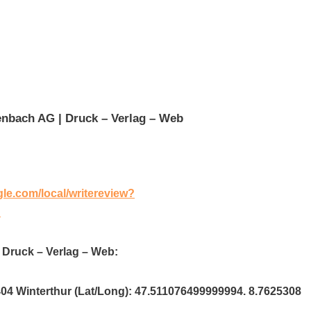
nbach AG | Druck – Verlag – Web
gle.com/local/writereview?
A
 Druck – Verlag – Web:
404 Winterthur (Lat/Long): 47.511076499999994. 8.7625308