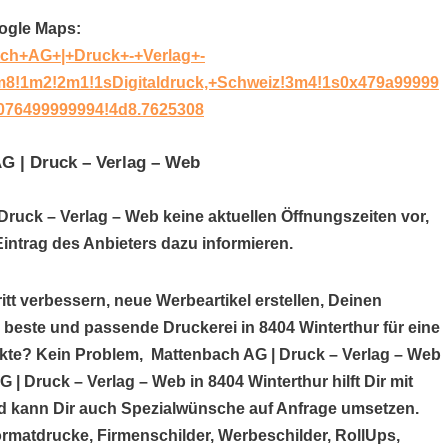
oogle Maps:
ach+AG+|+Druck+-+Verlag+-
m8!1m2!2m1!1sDigitaldruck,+Schweiz!3m4!1s0x479a99999
076499999994!4d8.7625308
G | Druck – Verlag – Web
Druck – Verlag – Web keine aktuellen Öffnungszeiten vor,
ntrag des Anbieters dazu informieren.
itt verbessern, neue Werbeartikel erstellen, Deinen
e beste und passende Druckerei in 8404 Winterthur für eine
kte? Kein Problem, Mattenbach AG | Druck – Verlag – Web
G | Druck – Verlag – Web in 8404 Winterthur hilft Dir mit
 kann Dir auch Spezialwünsche auf Anfrage umsetzen.
ormatdrucke, Firmenschilder, Werbeschilder, RollUps,