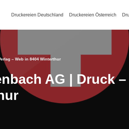
Druckereien Deutschland
Druckereien Österreich
Dru
erlag – Web in 8404 Winterthur
enbach AG | Druck –
hur