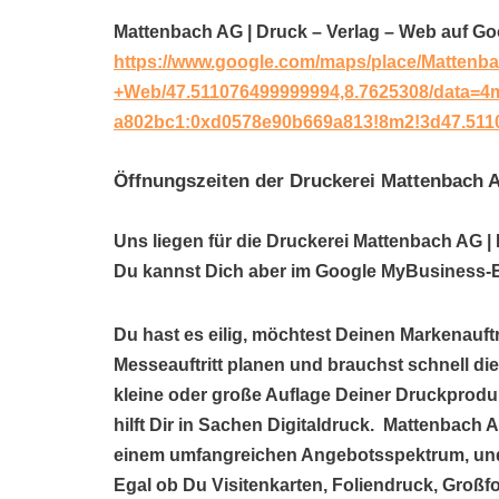
Mattenbach AG | Druck – Verlag – Web auf G
https://www.google.com/maps/place/Mattenb
+Web/47.511076499999994,8.7625308/data=4
a802bc1:0xd0578e90b669a813!8m2!3d47.511
Öffnungszeiten der Druckerei Mattenbach A
Uns liegen für die Druckerei Mattenbach AG | 
Du kannst Dich aber im Google MyBusiness-Ei
Du hast es eilig, möchtest Deinen Markenauftr
Messeauftritt planen und brauchst schnell di
kleine oder große Auflage Deiner Druckprodu
hilft Dir in Sachen Digitaldruck. Mattenbach A
einem umfangreichen Angebotsspektrum, und
Egal ob Du Visitenkarten, Foliendruck, Großf