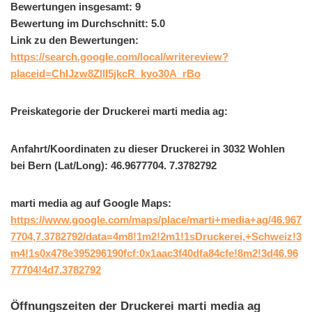
Bewertungen insgesamt: 9
Bewertung im Durchschnitt: 5.0
Link zu den Bewertungen:
https://search.google.com/local/writereview?
placeid=ChIJzw8ZllI5jkcR_kyo30A_rBo
Preiskategorie der Druckerei marti media ag:
Anfahrt/Koordinaten zu dieser Druckerei in 3032 Wohlen
bei Bern (Lat/Long): 46.9677704. 7.3782792
marti media ag auf Google Maps:
https://www.google.com/maps/place/marti+media+ag/46.967
7704,7.3782792/data=4m8!1m2!2m1!1sDruckerei,+Schweiz!3
m4!1s0x478e395296190fcf:0x1aac3f40dfa84cfe!8m2!3d46.96
77704!4d7.3782792
Öffnungszeiten der Druckerei marti media ag