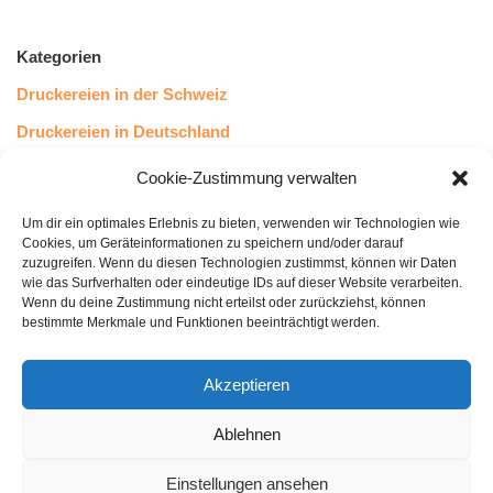
Kategorien
Druckereien in der Schweiz
Druckereien in Deutschland
Druckereien in Österreich
Cookie-Zustimmung verwalten
Um dir ein optimales Erlebnis zu bieten, verwenden wir Technologien wie
Kundenstimmen
Cookies, um Geräteinformationen zu speichern und/oder darauf
zuzugreifen. Wenn du diesen Technologien zustimmst, können wir Daten
wie das Surfverhalten oder eindeutige IDs auf dieser Website verarbeiten.
Wenn du deine Zustimmung nicht erteilst oder zurückziehst, können
bestimmte Merkmale und Funktionen beeinträchtigt werden.
Akzeptieren
Ablehnen
bewertet mit
4.8
von 5
auf Basis unserer
43
Leserstimmen
Einstellungen ansehen