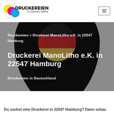
Zum
Inhalt
springen
Druckereien
»
Druckerei ManoLitho e.K. in 22547
Hamburg
Druckerei ManoLitho e.K. in
22547 Hamburg
Druckereien in Deutschland
Du suchst eine Druckerei in 22547 Hamburg? Dann schau