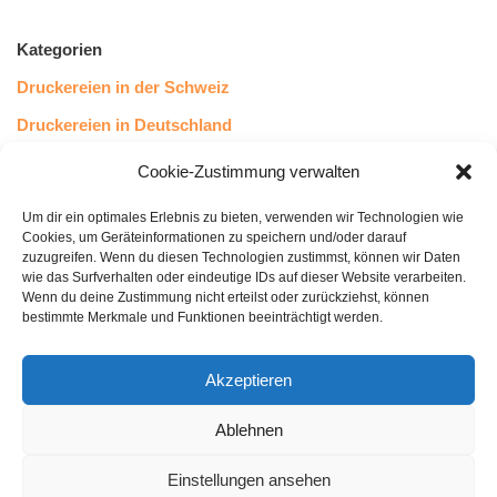
Kategorien
Druckereien in der Schweiz
Druckereien in Deutschland
Druckereien in Österreich
Cookie-Zustimmung verwalten
Um dir ein optimales Erlebnis zu bieten, verwenden wir Technologien wie
Kundenstimmen
Cookies, um Geräteinformationen zu speichern und/oder darauf
zuzugreifen. Wenn du diesen Technologien zustimmst, können wir Daten
wie das Surfverhalten oder eindeutige IDs auf dieser Website verarbeiten.
Wenn du deine Zustimmung nicht erteilst oder zurückziehst, können
bestimmte Merkmale und Funktionen beeinträchtigt werden.
Akzeptieren
Ablehnen
bewertet mit
4.8
von 5
auf Basis unserer
43
Leserstimmen
Einstellungen ansehen