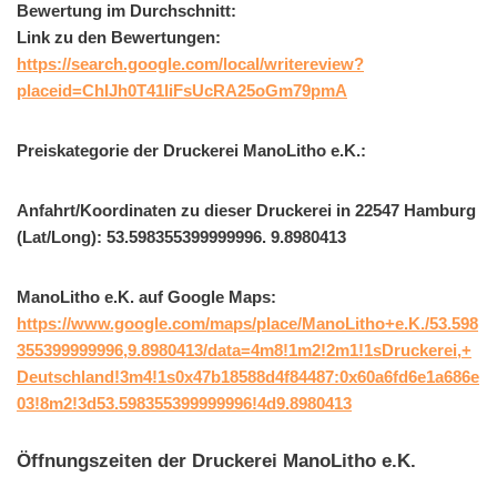
Bewertung im Durchschnitt:
Link zu den Bewertungen:
https://search.google.com/local/writereview?
placeid=ChIJh0T41IiFsUcRA25oGm79pmA
Preiskategorie der Druckerei ManoLitho e.K.:
Anfahrt/Koordinaten zu dieser Druckerei in 22547 Hamburg
(Lat/Long): 53.598355399999996. 9.8980413
ManoLitho e.K. auf Google Maps:
https://www.google.com/maps/place/ManoLitho+e.K./53.598
355399999996,9.8980413/data=4m8!1m2!2m1!1sDruckerei,+
Deutschland!3m4!1s0x47b18588d4f84487:0x60a6fd6e1a686e
03!8m2!3d53.598355399999996!4d9.8980413
Öffnungszeiten der Druckerei ManoLitho e.K.