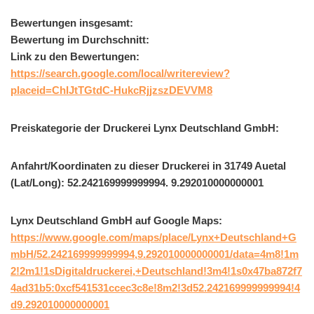
Bewertungen insgesamt:
Bewertung im Durchschnitt:
Link zu den Bewertungen:
https://search.google.com/local/writereview?
placeid=ChIJtTGtdC-HukcRjjzszDEVVM8
Preiskategorie der Druckerei Lynx Deutschland GmbH:
Anfahrt/Koordinaten zu dieser Druckerei in 31749 Auetal
(Lat/Long): 52.242169999999994. 9.292010000000001
Lynx Deutschland GmbH auf Google Maps:
https://www.google.com/maps/place/Lynx+Deutschland+G
mbH/52.242169999999994,9.292010000000001/data=4m8!1m
2!2m1!1sDigitaldruckerei,+Deutschland!3m4!1s0x47ba872f7
4ad31b5:0xcf541531ccec3c8e!8m2!3d52.242169999999994!4
d9.292010000000001