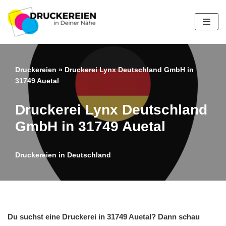
Zum
Inhalt
springen
Druckereien
»
Druckerei Lynx Deutschland GmbH in
31749 Auetal
Druckerei Lynx Deutschland
GmbH in 31749 Auetal
Druckereien in Deutschland
Du suchst eine Druckerei in 31749 Auetal? Dann schau