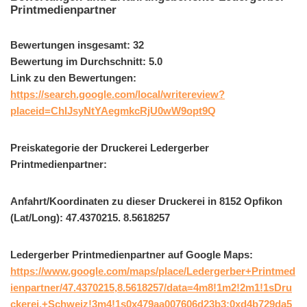
Printmedienpartner
Bewertungen insgesamt: 32
Bewertung im Durchschnitt: 5.0
Link zu den Bewertungen:
https://search.google.com/local/writereview?
placeid=ChIJsyNtYAegmkcRjU0wW9opt9Q
Preiskategorie der Druckerei Ledergerber
Printmedienpartner:
Anfahrt/Koordinaten zu dieser Druckerei in 8152 Opfikon
(Lat/Long): 47.4370215. 8.5618257
Ledergerber Printmedienpartner auf Google Maps:
https://www.google.com/maps/place/Ledergerber+Printmed
ienpartner/47.4370215,8.5618257/data=4m8!1m2!2m1!1sDru
ckerei,+Schweiz!3m4!1s0x479aa007606d23b3:0xd4b729da5