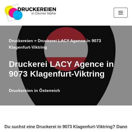
Zum
Inhalt
springen
Druckereien
»
Druckerei LACY Agence in 9073
Klagenfurt-Viktring
Druckerei LACY Agence in
9073 Klagenfurt-Viktring
Druckereien in Österreich
Du suchst eine Druckerei in 9073 Klagenfurt-Viktring? Dann