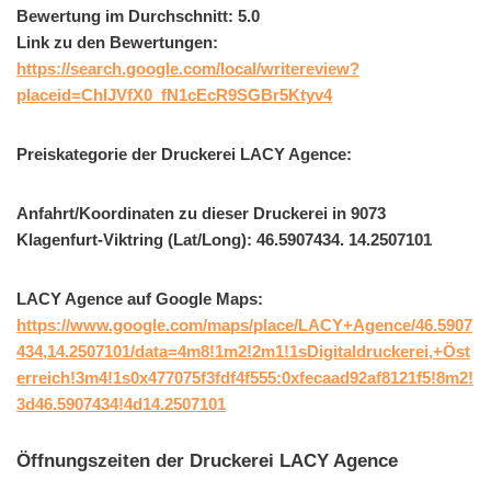
Bewertung im Durchschnitt: 5.0
Link zu den Bewertungen:
https://search.google.com/local/writereview?
placeid=ChIJVfX0_fN1cEcR9SGBr5Ktyv4
Preiskategorie der Druckerei LACY Agence:
Anfahrt/Koordinaten zu dieser Druckerei in 9073
Klagenfurt-Viktring (Lat/Long): 46.5907434. 14.2507101
LACY Agence auf Google Maps:
https://www.google.com/maps/place/LACY+Agence/46.5907
434,14.2507101/data=4m8!1m2!2m1!1sDigitaldruckerei,+Öst
erreich!3m4!1s0x477075f3fdf4f555:0xfecaad92af8121f5!8m2!
3d46.5907434!4d14.2507101
Öffnungszeiten der Druckerei LACY Agence