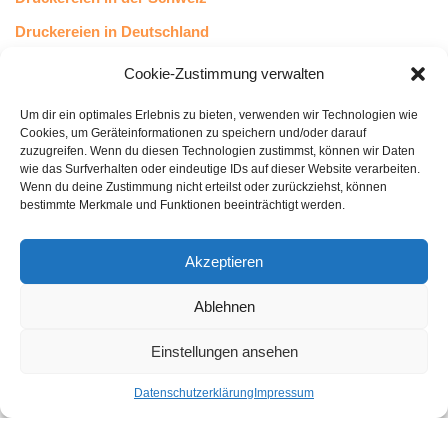
Druckereien in Deutschland
Druckereien in Österreich
Cookie-Zustimmung verwalten
Um dir ein optimales Erlebnis zu bieten, verwenden wir Technologien wie
Kundenstimmen
Cookies, um Geräteinformationen zu speichern und/oder darauf
zuzugreifen. Wenn du diesen Technologien zustimmst, können wir Daten
wie das Surfverhalten oder eindeutige IDs auf dieser Website verarbeiten.
Wenn du deine Zustimmung nicht erteilst oder zurückziehst, können
bestimmte Merkmale und Funktionen beeinträchtigt werden.
Akzeptieren
Ablehnen
bewertet mit
4.8
von 5
auf Basis unserer
43
Leserstimmen
Einstellungen ansehen
Datenschutzerklärung
Impressum