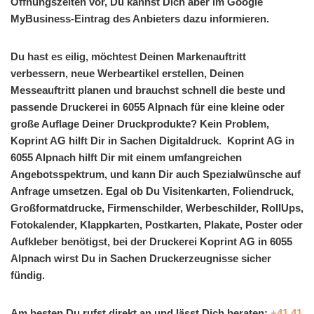
Öffnungszeiten vor, Du kannst Dich aber im Google
MyBusiness-Eintrag des Anbieters dazu informieren.
Du hast es eilig, möchtest Deinen Markenauftritt
verbessern, neue Werbeartikel erstellen, Deinen
Messeauftritt planen und brauchst schnell die beste und
passende Druckerei in 6055 Alpnach für eine kleine oder
große Auflage Deiner Druckprodukte? Kein Problem,
Koprint AG hilft Dir in Sachen Digitaldruck. Koprint AG in
6055 Alpnach hilft Dir mit einem umfangreichen
Angebotsspektrum, und kann Dir auch Spezialwünsche auf
Anfrage umsetzen. Egal ob Du Visitenkarten, Foliendruck,
Großformatdrucke, Firmenschilder, Werbeschilder, RollUps,
Fotokalender, Klappkarten, Postkarten, Plakate, Poster oder
Aufkleber benötigst, bei der Druckerei Koprint AG in 6055
Alpnach wirst Du in Sachen Druckerzeugnisse sicher
fündig.
Am besten Du rufst direkt an und lässt Dich beraten:
+41 41