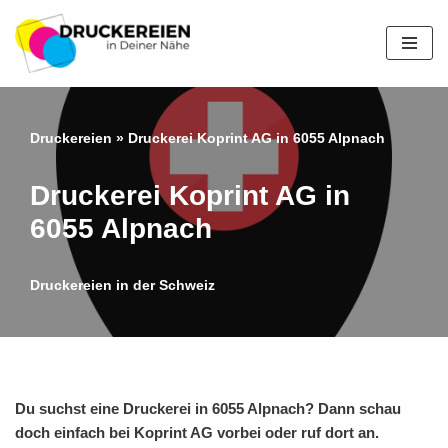
Zum
Inhalt
springen
Druckereien
»
Druckerei Koprint AG in 6055 Alpnach
Druckerei Koprint AG in
6055 Alpnach
Druckereien in der Schweiz
Du suchst eine Druckerei in 6055 Alpnach? Dann schau
doch einfach bei Koprint AG vorbei oder ruf dort an.