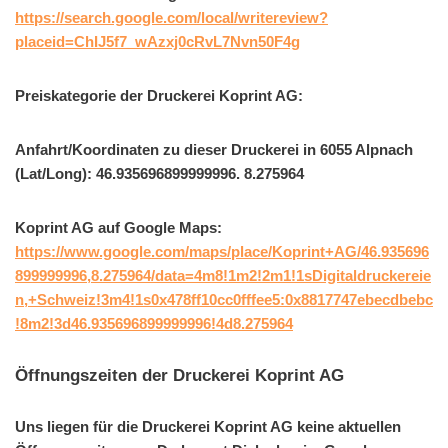
https://search.google.com/local/writereview?
placeid=ChIJ5f7_wAzxj0cRvL7Nvn50F4g
Preiskategorie der Druckerei Koprint AG:
Anfahrt/Koordinaten zu dieser Druckerei in 6055 Alpnach
(Lat/Long): 46.935696899999996. 8.275964
Koprint AG auf Google Maps:
https://www.google.com/maps/place/Koprint+AG/46.935696
899999996,8.275964/data=4m8!1m2!2m1!1sDigitaldruckereie
n,+Schweiz!3m4!1s0x478ff10cc0fffee5:0x8817747ebecdbebc
!8m2!3d46.935696899999996!4d8.275964
Öffnungszeiten der Druckerei Koprint AG
Uns liegen für die Druckerei Koprint AG keine aktuellen