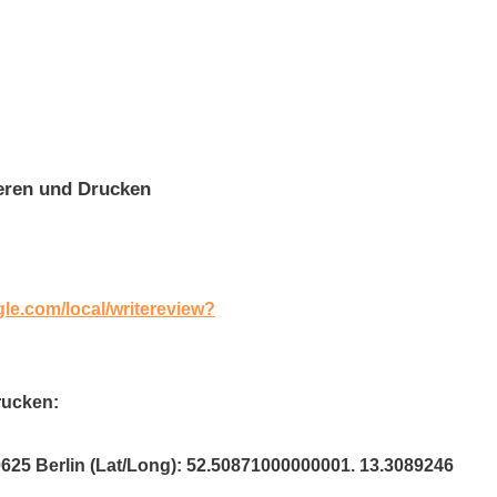
eren und Drucken
gle.com/local/writereview?
rucken:
0625 Berlin (Lat/Long): 52.50871000000001. 13.3089246