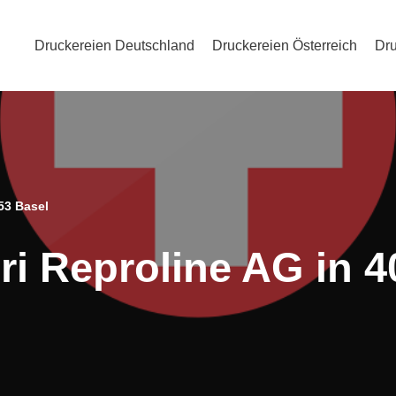
Druckereien Deutschland
Druckereien Österreich
Dru
53 Basel
ri Reproline AG in 