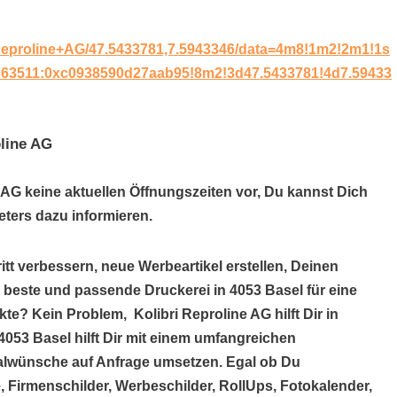
+Reproline+AG/47.5433781,7.5943346/data=4m8!1m2!2m1!1s
b63511:0xc0938590d27aab95!8m2!3d47.5433781!4d7.59433
oline AG
e AG keine aktuellen Öffnungszeiten vor, Du kannst Dich
ters dazu informieren.
itt verbessern, neue Werbeartikel erstellen, Deinen
e beste und passende Druckerei in 4053 Basel für eine
e? Kein Problem, Kolibri Reproline AG hilft Dir in
4053 Basel hilft Dir mit einem umfangreichen
alwünsche auf Anfrage umsetzen. Egal ob Du
, Firmenschilder, Werbeschilder, RollUps, Fotokalender,