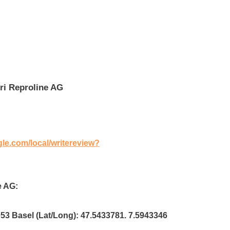
ri Reproline AG
gle.com/local/writereview?
e AG:
053 Basel (Lat/Long): 47.5433781. 7.5943346