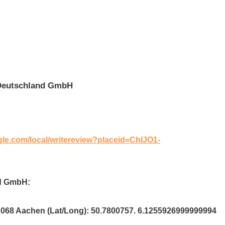
 Deutschland GmbH
gle.com/local/writereview?placeid=ChIJO1-
nd GmbH:
52068 Aachen (Lat/Long): 50.7800757. 6.1255926999999994