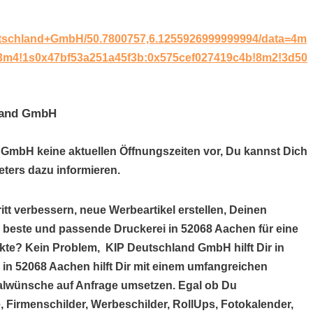
utschland+GmbH/50.7800757,6.1255926999999994/data=4m
d!3m4!1s0x47bf53a251a45f3b:0x575cef027419c4b!8m2!3d50
hland GmbH
 GmbH keine aktuellen Öffnungszeiten vor, Du kannst Dich
ters dazu informieren.
itt verbessern, neue Werbeartikel erstellen, Deinen
e beste und passende Druckerei in 52068 Aachen für eine
kte? Kein Problem, KIP Deutschland GmbH hilft Dir in
n 52068 Aachen hilft Dir mit einem umfangreichen
alwünsche auf Anfrage umsetzen. Egal ob Du
, Firmenschilder, Werbeschilder, RollUps, Fotokalender,