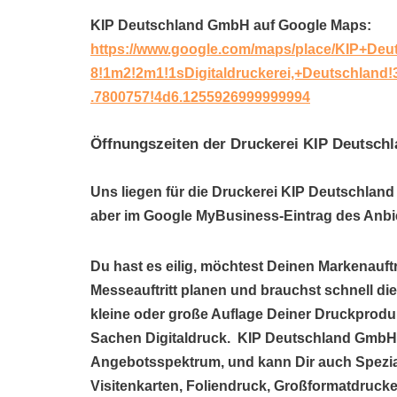
KIP Deutschland GmbH auf Google Maps:
https://www.google.com/maps/place/KIP+De
8!1m2!2m1!1sDigitaldruckerei,+Deutschlan
.7800757!4d6.1255926999999994
Öffnungszeiten der Druckerei KIP Deutsc
Uns liegen für die Druckerei KIP Deutschland
aber im Google MyBusiness-Eintrag des Anbie
Du hast es eilig, möchtest Deinen Markenauftr
Messeauftritt planen und brauchst schnell di
kleine oder große Auflage Deiner Druckprodu
Sachen Digitaldruck. KIP Deutschland GmbH i
Angebotsspektrum, und kann Dir auch Spezi
Visitenkarten, Foliendruck, Großformatdrucke