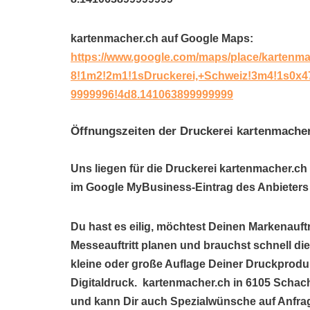
kartenmacher.ch auf Google Maps:
https://www.google.com/maps/place/kartenm
8!1m2!2m1!1sDruckerei,+Schweiz!3m4!1s0x4
9999996!4d8.141063899999999
Öffnungszeiten der Druckerei kartenmache
Uns liegen für die Druckerei kartenmacher.ch
im Google MyBusiness-Eintrag des Anbieters 
Du hast es eilig, möchtest Deinen Markenauftr
Messeauftritt planen und brauchst schnell di
kleine oder große Auflage Deiner Druckproduk
Digitaldruck. kartenmacher.ch in 6105 Schac
und kann Dir auch Spezialwünsche auf Anfrag