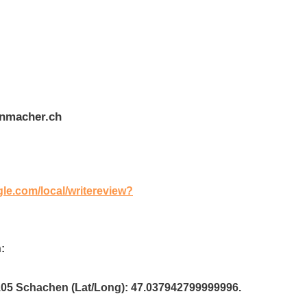
enmacher.ch
gle.com/local/writereview?
:
6105 Schachen (Lat/Long): 47.037942799999996.