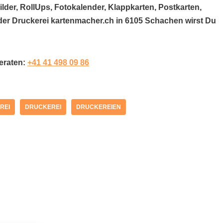
der, RollUps, Fotokalender, Klappkarten, Postkarten,
i der Druckerei kartenmacher.ch in 6105 Schachen wirst Du
beraten:
+41 41 498 09 86
REI
DRUCKEREI
DRUCKEREIEN