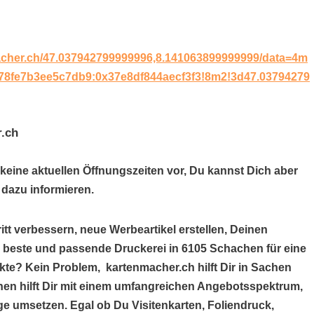
acher.ch/47.037942799999996,8.141063899999999/data=4m
78fe7b3ee5c7db9:0x37e8df844aecf3f3!8m2!3d47.03794279
r.ch
 keine aktuellen Öffnungszeiten vor, Du kannst Dich aber
dazu informieren.
itt verbessern, neue Werbeartikel erstellen, Deinen
e beste und passende Druckerei in 6105 Schachen für eine
te? Kein Problem, kartenmacher.ch hilft Dir in Sachen
hen hilft Dir mit einem umfangreichen Angebotsspektrum,
e umsetzen. Egal ob Du Visitenkarten, Foliendruck,