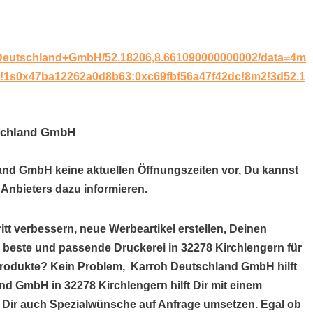
+Deutschland+GmbH/52.18206,8.661090000000002/data=4m
!1s0x47ba12262a0d8b63:0xc69fbf56a47f42dc!8m2!3d52.1
tschland GmbH
land GmbH keine aktuellen Öffnungszeiten vor, Du kannst
Anbieters dazu informieren.
itt verbessern, neue Werbeartikel erstellen, Deinen
e beste und passende Druckerei in 32278 Kirchlengern für
produkte? Kein Problem, Karroh Deutschland GmbH hilft
nd GmbH in 32278 Kirchlengern hilft Dir mit einem
Dir auch Spezialwünsche auf Anfrage umsetzen. Egal ob