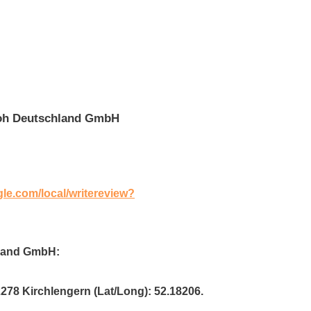
roh Deutschland GmbH
gle.com/local/writereview?
hland GmbH:
2278 Kirchlengern (Lat/Long): 52.18206.