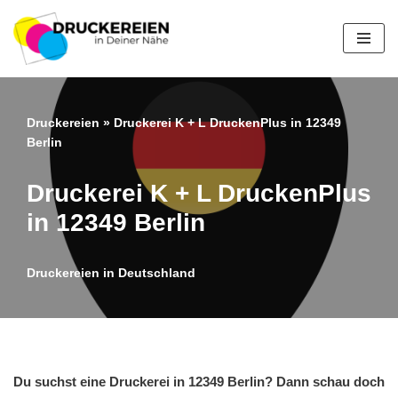
Zum
Inhalt
springen
Druckereien
»
Druckerei K + L DruckenPlus in 12349
Berlin
Druckerei K + L DruckenPlus
in 12349 Berlin
Druckereien in Deutschland
Du suchst eine Druckerei in 12349 Berlin? Dann schau doch