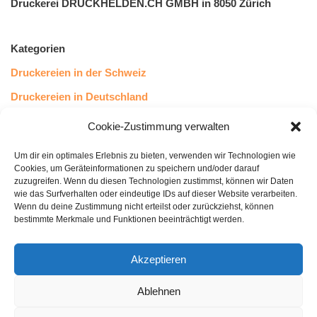
Druckerei DRUCKHELDEN.CH GMBH in 8050 Zürich
Kategorien
Druckereien in der Schweiz
Druckereien in Deutschland
Druckereien in Österreich
Cookie-Zustimmung verwalten
Um dir ein optimales Erlebnis zu bieten, verwenden wir Technologien wie
Kundenstimmen
Cookies, um Geräteinformationen zu speichern und/oder darauf
zuzugreifen. Wenn du diesen Technologien zustimmst, können wir Daten
wie das Surfverhalten oder eindeutige IDs auf dieser Website verarbeiten.
Wenn du deine Zustimmung nicht erteilst oder zurückziehst, können
bestimmte Merkmale und Funktionen beeinträchtigt werden.
Akzeptieren
Ablehnen
bewertet mit
4.8
von 5
auf Basis unserer
43
Leserstimmen