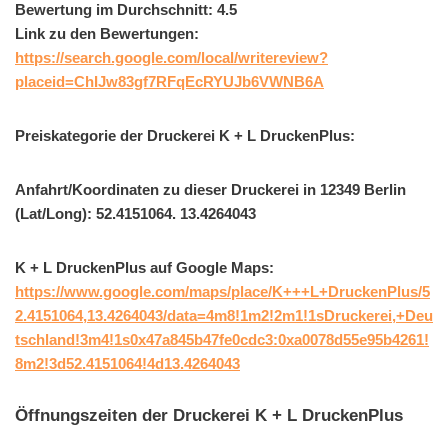
Bewertung im Durchschnitt: 4.5
Link zu den Bewertungen:
https://search.google.com/local/writereview?
placeid=ChIJw83gf7RFqEcRYUJb6VWNB6A
Preiskategorie der Druckerei K + L DruckenPlus:
Anfahrt/Koordinaten zu dieser Druckerei in 12349 Berlin
(Lat/Long): 52.4151064. 13.4264043
K + L DruckenPlus auf Google Maps:
https://www.google.com/maps/place/K+++L+DruckenPlus/5
2.4151064,13.4264043/data=4m8!1m2!2m1!1sDruckerei,+Deu
tschland!3m4!1s0x47a845b47fe0cdc3:0xa0078d55e95b4261!
8m2!3d52.4151064!4d13.4264043
Öffnungszeiten der Druckerei K + L DruckenPlus