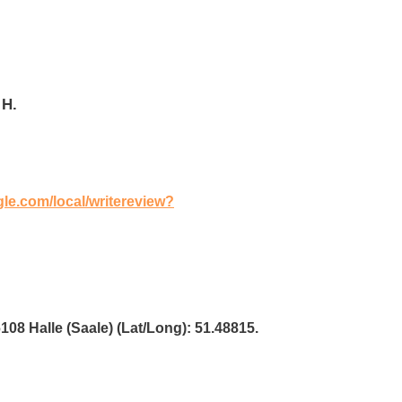
 H.
gle.com/local/writereview?
108 Halle (Saale) (Lat/Long): 51.48815.