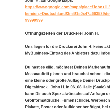
John H. auf Google Maps:
https://www.google.com/maps/place/John+H.
kereien,+Deutschland!3m4!1s0x47a663539de
99999999
Öffnungszeiten der Druckerei John H.
Uns liegen für die Druckerei John H. keine ak
MyBusiness-Eintrag des Anbieters dazu infor
Du hast es eilig, möchtest Deinen Markenauftr
Messeauftritt planen und brauchst schnell die
eine kleine oder große Auflage Deiner Druckp
Digitaldruck. John H. in 06108 Halle (Saale)
kann Dir auch Spezialwünsche auf Anfrage um
Großformatdrucke, Firmenschilder, Werbeschil
Plakate, Poster oder Aufkleber benötigst, bei 