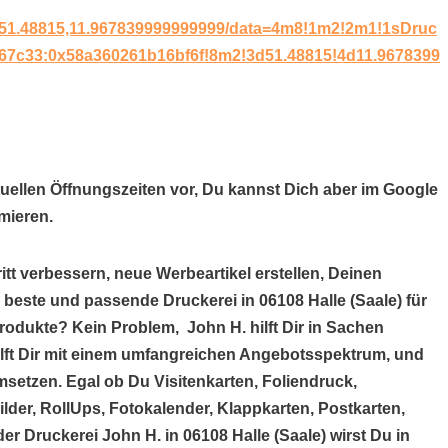
/51.48815,11.967839999999999/data=4m8!1m2!2m1!1sDruc
67c33:0x58a360261b16bf6f!8m2!3d51.48815!4d11.9678399
tuellen Öffnungszeiten vor, Du kannst Dich aber im Google
mieren.
itt verbessern, neue Werbeartikel erstellen, Deinen
 beste und passende Druckerei in 06108 Halle (Saale) für
rodukte? Kein Problem, John H. hilft Dir in Sachen
 hilft Dir mit einem umfangreichen Angebotsspektrum, und
setzen. Egal ob Du Visitenkarten, Foliendruck,
der, RollUps, Fotokalender, Klappkarten, Postkarten,
der Druckerei John H. in 06108 Halle (Saale) wirst Du in