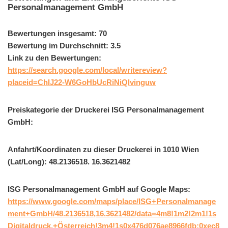
Personalmanagement GmbH
Bewertungen insgesamt: 70
Bewertung im Durchschnitt: 3.5
Link zu den Bewertungen:
https://search.google.com/local/writereview?
placeid=ChIJ22-W6GoHbUcRiNiQlvinguw
Preiskategorie der Druckerei ISG Personalmanagement
GmbH:
Anfahrt/Koordinaten zu dieser Druckerei in 1010 Wien
(Lat/Long): 48.2136518. 16.3621482
ISG Personalmanagement GmbH auf Google Maps:
https://www.google.com/maps/place/ISG+Personalmanage
ment+GmbH/48.2136518,16.3621482/data=4m8!1m2!2m1!1s
Digitaldruck,+Österreich!3m4!1s0x476d076ae8966fdb:0xec8