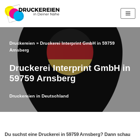
Zum
Inhalt
springen
Druckereien
»
Druckerei Interprint GmbH in 59759
Arnsberg
Druckerei Interprint GmbH in
59759 Arnsberg
Druckereien in Deutschland
Du suchst eine Druckerei in 59759 Arnsberg? Dann schau