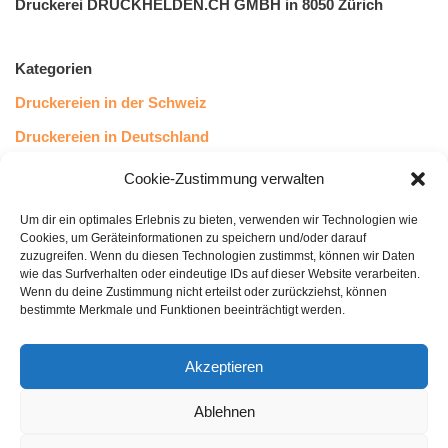
Druckerei DRUCKHELDEN.CH GMBH in 8050 Zürich
Kategorien
Druckereien in der Schweiz
Druckereien in Deutschland
Druckereien in Österreich
Cookie-Zustimmung verwalten
Um dir ein optimales Erlebnis zu bieten, verwenden wir Technologien wie
Kundenstimmen
Cookies, um Geräteinformationen zu speichern und/oder darauf
zuzugreifen. Wenn du diesen Technologien zustimmst, können wir Daten
wie das Surfverhalten oder eindeutige IDs auf dieser Website verarbeiten.
Wenn du deine Zustimmung nicht erteilst oder zurückziehst, können
bestimmte Merkmale und Funktionen beeinträchtigt werden.
Akzeptieren
Ablehnen
bewertet mit
4.8
von 5
auf Basis unserer
43
Leserstimmen