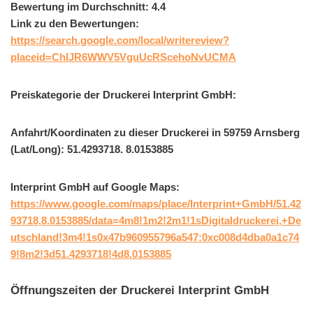
Bewertung im Durchschnitt: 4.4
Link zu den Bewertungen:
https://search.google.com/local/writereview?
placeid=ChIJR6WWV5VguUcRScehoNvUCMA
Preiskategorie der Druckerei Interprint GmbH:
Anfahrt/Koordinaten zu dieser Druckerei in 59759 Arnsberg
(Lat/Long): 51.4293718. 8.0153885
Interprint GmbH auf Google Maps:
https://www.google.com/maps/place/Interprint+GmbH/51.42
93718,8.0153885/data=4m8!1m2!2m1!1sDigitaldruckerei,+De
utschland!3m4!1s0x47b960955796a547:0xc008d4dba0a1c74
9!8m2!3d51.4293718!4d8.0153885
Öffnungszeiten der Druckerei Interprint GmbH