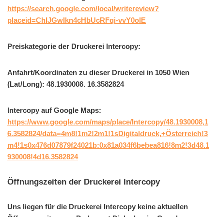
https://search.google.com/local/writereview?
placeid=ChIJGwIkn4cHbUcRFqi-vvY0oIE
Preiskategorie der Druckerei Intercopy:
Anfahrt/Koordinaten zu dieser Druckerei in 1050 Wien
(Lat/Long): 48.1930008. 16.3582824
Intercopy auf Google Maps:
https://www.google.com/maps/place/Intercopy/48.1930008,1
6.3582824/data=4m8!1m2!2m1!1sDigitaldruck,+Österreich!3
m4!1s0x476d07879f24021b:0x81a034f6bebea816!8m2!3d48.1
930008!4d16.3582824
Öffnungszeiten der Druckerei Intercopy
Uns liegen für die Druckerei Intercopy keine aktuellen