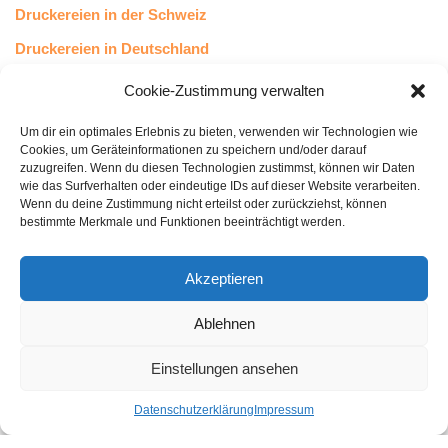
Druckereien in der Schweiz
Druckereien in Deutschland
Druckereien in Österreich
Cookie-Zustimmung verwalten
Um dir ein optimales Erlebnis zu bieten, verwenden wir Technologien wie
Kundenstimmen
Cookies, um Geräteinformationen zu speichern und/oder darauf
zuzugreifen. Wenn du diesen Technologien zustimmst, können wir Daten
wie das Surfverhalten oder eindeutige IDs auf dieser Website verarbeiten.
Wenn du deine Zustimmung nicht erteilst oder zurückziehst, können
bestimmte Merkmale und Funktionen beeinträchtigt werden.
Akzeptieren
Ablehnen
bewertet mit
4.8
von 5
auf Basis unserer
43
Leserstimmen
Einstellungen ansehen
Datenschutzerklärung
Impressum