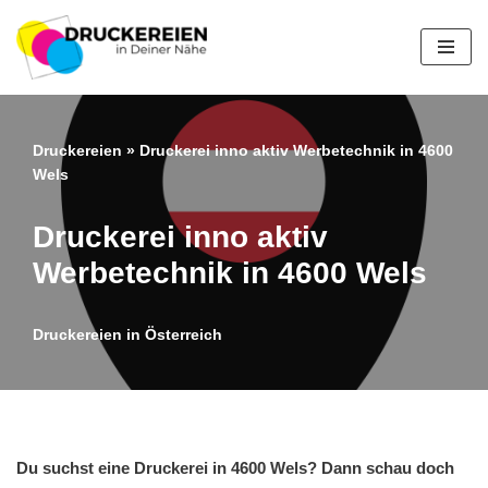
Zum
Inhalt
springen
Druckereien
»
Druckerei inno aktiv Werbetechnik in 4600
Wels
Druckerei inno aktiv
Werbetechnik in 4600 Wels
Druckereien in Österreich
Du suchst eine Druckerei in 4600 Wels? Dann schau doch