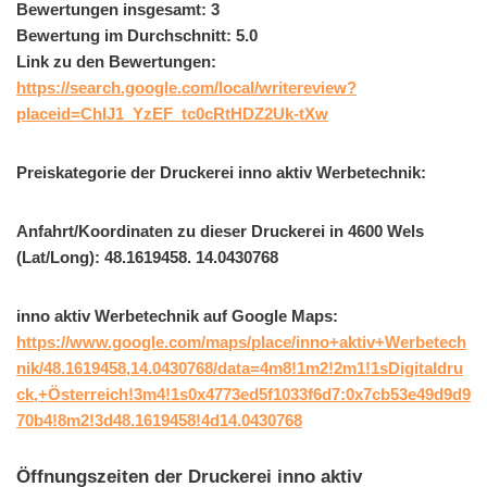
Bewertungen insgesamt: 3
Bewertung im Durchschnitt: 5.0
Link zu den Bewertungen:
https://search.google.com/local/writereview?
placeid=ChIJ1_YzEF_tc0cRtHDZ2Uk-tXw
Preiskategorie der Druckerei inno aktiv Werbetechnik:
Anfahrt/Koordinaten zu dieser Druckerei in 4600 Wels
(Lat/Long): 48.1619458. 14.0430768
inno aktiv Werbetechnik auf Google Maps:
https://www.google.com/maps/place/inno+aktiv+Werbetech
nik/48.1619458,14.0430768/data=4m8!1m2!2m1!1sDigitaldru
ck,+Österreich!3m4!1s0x4773ed5f1033f6d7:0x7cb53e49d9d9
70b4!8m2!3d48.1619458!4d14.0430768
Öffnungszeiten der Druckerei inno aktiv