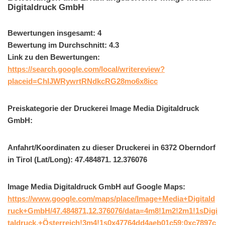
Digitaldruck GmbH
Bewertungen insgesamt: 4
Bewertung im Durchschnitt: 4.3
Link zu den Bewertungen:
https://search.google.com/local/writereview?
placeid=ChIJWRywrtRNdkcRG28mo6x8icc
Preiskategorie der Druckerei Image Media Digitaldruck
GmbH:
Anfahrt/Koordinaten zu dieser Druckerei in 6372 Oberndorf
in Tirol (Lat/Long): 47.484871. 12.376076
Image Media Digitaldruck GmbH auf Google Maps:
https://www.google.com/maps/place/Image+Media+Digitald
ruck+GmbH/47.484871,12.376076/data=4m8!1m2!2m1!1sDigi
taldruck,+Österreich!3m4!1s0x47764dd4aeb01c59:0xc7897c