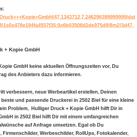
s:
r+Druck+++Kopie+GmbH/47.1343712,7.246296399999999/dat
4!1s0x478e194fa4557f35:0x6b03508d2de975d9!8m2!3d47.
uck + Kopie GmbH
+ Kopie GmbH keine aktuellen Öffnungszeiten vor, Du
ag des Anbieters dazu informieren.
itt verbessern, neue Werbeartikel erstellen, Deinen
 beste und passende Druckerei in 2502 Biel für eine kleine
n Problem, Hulliger Druck + Kopie GmbH hilft Dir in
GmbH in 2502 Biel hilft Dir mit einem umfangreichen
alwünsche auf Anfrage umsetzen. Egal ob Du
, Firmenschilder, Werbeschilder, RollUps, Fotokalender,