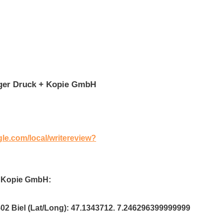
iger Druck + Kopie GmbH
gle.com/local/writereview?
 + Kopie GmbH:
502 Biel (Lat/Long): 47.1343712. 7.246296399999999