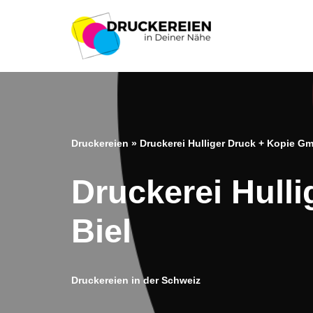
Zum
Inhalt
springen
Druckereien
»
Druckerei Hulliger Druck + Kopie Gm
Druckerei Hull
Biel
Druckereien in der Schweiz