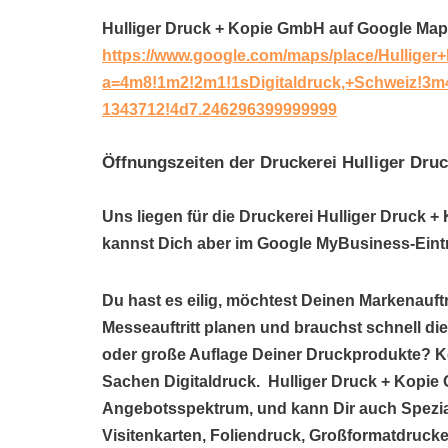
Hulliger Druck + Kopie GmbH auf Google Map
https://www.google.com/maps/place/Hullige
a=4m8!1m2!2m1!1sDigitaldruck,+Schweiz!3m
1343712!4d7.246296399999999
Öffnungszeiten der Druckerei Hulliger Dr
Uns liegen für die Druckerei Hulliger Druck 
kannst Dich aber im Google MyBusiness-Eintr
Du hast es eilig, möchtest Deinen Markenauftr
Messeauftritt planen und brauchst schnell die
oder große Auflage Deiner Druckprodukte? Kei
Sachen Digitaldruck. Hulliger Druck + Kopie 
Angebotsspektrum, und kann Dir auch Spezi
Visitenkarten, Foliendruck, Großformatdrucke