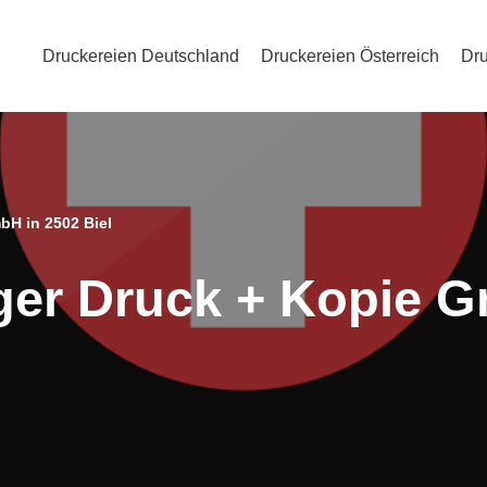
Druckereien Deutschland
Druckereien Österreich
Dru
bH in 2502 Biel
iger Druck + Kopie 