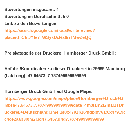
Bewertungen insgesamt: 4
Bewertung im Durchschnitt: 5.0
Link zu den Bewertungen:
https://search.google.com/local/writereview?
placeid=ChIJYfe7_WSykUcRs6riTMwZeQQ
Preiskategorie der Druckerei Hornberger Druck GmbH:
Anfahrt/Koordinaten zu dieser Druckerei in 79689 Maulburg
(Lat/Long): 47.64573. 7.787499999999999
Hornberger Druck GmbH auf Google Maps:
https://www.google.com/maps/place/Hornberger+Druck+G
mbH/47.64573,7.787499999999999/data=4m8!1m2!2m1!1sDr
uckerei,+Deutschland!3m4!1s0x4791b264fdbbf761:0x47919c
c4ce2aab3!8m2!3d47.64573!4d7.787499999999999