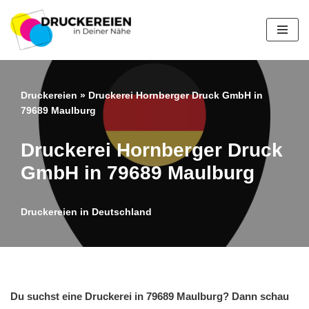
Zum
Inhalt
springen
Druckereien
»
Druckerei Hornberger Druck GmbH in
79689 Maulburg
Druckerei Hornberger Druck
GmbH in 79689 Maulburg
Druckereien in Deutschland
Du suchst eine Druckerei in 79689 Maulburg? Dann schau