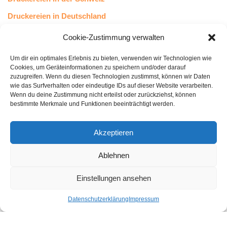
Druckereien in Deutschland
Druckereien in Österreich
Cookie-Zustimmung verwalten
Um dir ein optimales Erlebnis zu bieten, verwenden wir Technologien wie
Kundenstimmen
Cookies, um Geräteinformationen zu speichern und/oder darauf
zuzugreifen. Wenn du diesen Technologien zustimmst, können wir Daten
wie das Surfverhalten oder eindeutige IDs auf dieser Website verarbeiten.
Wenn du deine Zustimmung nicht erteilst oder zurückziehst, können
bestimmte Merkmale und Funktionen beeinträchtigt werden.
Akzeptieren
Ablehnen
bewertet mit
4.8
von 5
auf Basis unserer
43
Leserstimmen
Einstellungen ansehen
Datenschutzerklärung
Impressum