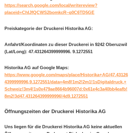
https://search.google.com/local/writereview?
placeid=ChIJfQCWS2bomkcR–q0C6TD5GE
Preiskategorie der Druckerei Historika AG:
Anfahrt/Koordinaten zu dieser Druckerei in 9242 Oberuzwil
(Lat/Long): 47.431264399999996. 9.1272551
Historika AG auf Google Maps:
https://www.google.com/maps/place/Historika+AG/47.43126
4399999996,9.1272551/data=4m8!1m2!2m1!1sDigitaldruck,+
Schweiz!3m4!1s0x479ae8664b96007d:0x61e4c3a40bb4eafb!
8m2!3d47.431264399999996!4d9.1272551
Öffnungszeiten der Druckerei Historika AG
Uns liegen für die Druckerei Historika AG keine aktuellen