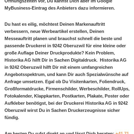
Öffnungszeiten vor, Du kannst Dich aber im Google
MyBusiness-Eintrag des Anbieters dazu informieren.
Du hast es eilig, möchtest Deinen Markenauftritt
verbessern, neue Werbeartikel erstellen, Deinen
Messeauftritt planen und brauchst schnell die beste und
passende Druckerei in 9242 Oberuzwil für eine kleine oder
große Auflage Deiner Druckprodukte? Kein Problem,
Historika AG hilft Dir in Sachen Digitaldruck. Historika AG
in 9242 Oberuzwil hilft Dir mit einem umfangreichen
Angebotsspektrum, und kann Dir auch Spezialwünsche auf
Anfrage umsetzen. Egal ob Du Visitenkarten, Foliendruck,
Großformatdrucke, Firmenschilder, Werbeschilder, RollUps,
Fotokalender, Klappkarten, Postkarten, Plakate, Poster oder
Aufkleber benötigst, bei der Druckerei Historika AG in 9242
Oberuzwil wirst Du in Sachen Druckerzeugnisse sicher
fündig.
Am besten Du rufst direkt an und lässt Dich beraten:
+41 71