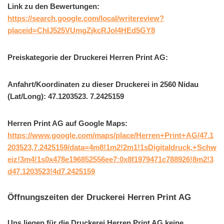
Link zu den Bewertungen:
https://search.google.com/local/writereview?
placeid=ChIJ525VUmgZjkcRJol4HEd5GY8
Preiskategorie der Druckerei Herren Print AG:
Anfahrt/Koordinaten zu dieser Druckerei in 2560 Nidau
(Lat/Long): 47.1203523. 7.2425159
Herren Print AG auf Google Maps:
https://www.google.com/maps/place/Herren+Print+AG/47.1
203523,7.2425159/data=4m8!1m2!2m1!1sDigitaldruck,+Schw
eiz!3m4!1s0x478e196852556ee7:0x8f1979471c788926!8m2!3
d47.1203523!4d7.2425159
Öffnungszeiten der Druckerei Herren Print AG
Uns liegen für die Druckerei Herren Print AG keine