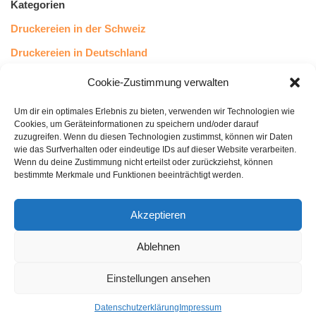
Kategorien
Druckereien in der Schweiz
Druckereien in Deutschland
Druckereien in Österreich
Cookie-Zustimmung verwalten
Um dir ein optimales Erlebnis zu bieten, verwenden wir Technologien wie
Kundenstimmen
Cookies, um Geräteinformationen zu speichern und/oder darauf
zuzugreifen. Wenn du diesen Technologien zustimmst, können wir Daten
wie das Surfverhalten oder eindeutige IDs auf dieser Website verarbeiten.
Wenn du deine Zustimmung nicht erteilst oder zurückziehst, können
bestimmte Merkmale und Funktionen beeinträchtigt werden.
Akzeptieren
Ablehnen
bewertet mit
4.8
von 5
auf Basis unserer
43
Leserstimmen
Einstellungen ansehen
Datenschutzerklärung
Impressum