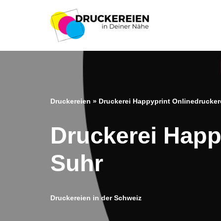
Zum
Inhalt
springen
Druckereien
»
Druckerei Happyprint Onlinedruckere
Druckerei Happ
Suhr
Druckereien in der Schweiz