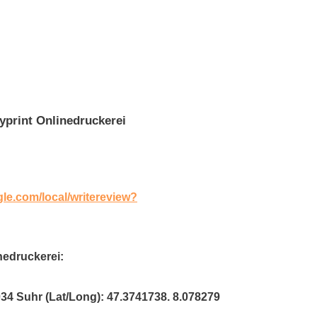
print Onlinedruckerei
gle.com/local/writereview?
nedruckerei:
034 Suhr (Lat/Long): 47.3741738. 8.078279