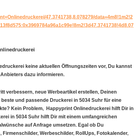
:
nt+Onlinedruckerei/47.3741738,8.078279/data=4m8!1m2!2
13f8d575:0x3969784a96a1c99e!8m2!3d47.3741738!4d8.07
nlinedruckerei
nedruckerei keine aktuellen Öffnungszeiten vor, Du kannst
Anbieters dazu informieren.
itt verbessern, neue Werbeartikel erstellen, Deinen
e beste und passende Druckerei in 5034 Suhr für eine
te? Kein Problem, Happyprint Onlinedruckerei hilft Dir in
rei in 5034 Suhr hilft Dir mit einem umfangreichen
alwünsche auf Anfrage umsetzen. Egal ob Du
, Firmenschilder, Werbeschilder, RollUps, Fotokalender,