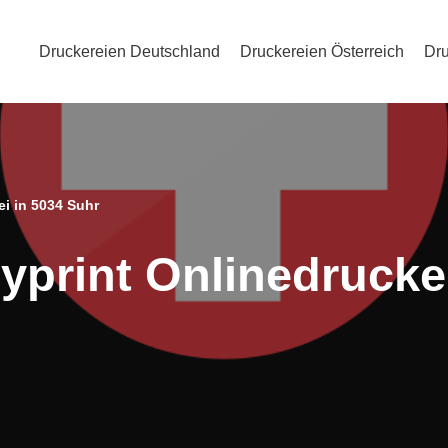
Druckereien Deutschland
Druckereien Österreich
Dru
i in 5034 Suhr
yprint Onlinedrucker