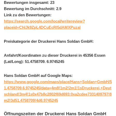
Bewertungen insgesamt: 23
Bewertung im Durchschnitt: 2.9
Link zu den Bewertungen:
https://search.google.com/local/writereview?
placeid=ChIJk9ZpL4DCuEcRl5dAMXPuzaI
Preiskategorie der Druckerei Hans Soldan GmbH:
Anfahrt/Koordinaten zu dieser Druckerei in 45356 Essen
(Lat/Long): 51.4758709. 6.9745245
Hans Soldan GmbH auf Google Maps:
https://www.google.com/maps/place/Hans+Soldan+GmbH/5
1.4758709,6.9745245/data=4m8!1m2!2m1!1sDruckerei,+Deut
schland!3m4!1s0x47b8c2802f69d693:0xa2cdee7331409797!8
m2!3d51.4758709!4d6.9745245
Öffnungszeiten der Druckerei Hans Soldan GmbH