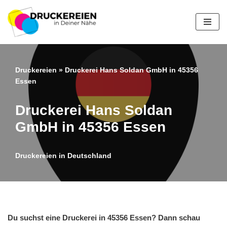
Zum
Inhalt
springen
Druckereien
»
Druckerei Hans Soldan GmbH in 45356
Essen
Druckerei Hans Soldan
GmbH in 45356 Essen
Druckereien in Deutschland
Du suchst eine Druckerei in 45356 Essen? Dann schau