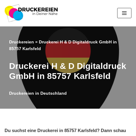
Zum
Inhalt
springen
Druckereien
»
Druckerei H & D Digitaldruck GmbH in
85757 Karlsfeld
Druckerei H & D Digitaldruck
GmbH in 85757 Karlsfeld
Druckereien in Deutschland
Du suchst eine Druckerei in 85757 Karlsfeld? Dann schau