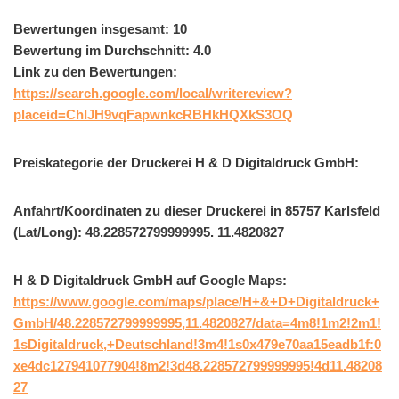
Bewertungen insgesamt: 10
Bewertung im Durchschnitt: 4.0
Link zu den Bewertungen:
https://search.google.com/local/writereview?
placeid=ChIJH9vqFapwnkcRBHkHQXkS3OQ
Preiskategorie der Druckerei H & D Digitaldruck GmbH:
Anfahrt/Koordinaten zu dieser Druckerei in 85757 Karlsfeld
(Lat/Long): 48.228572799999995. 11.4820827
H & D Digitaldruck GmbH auf Google Maps:
https://www.google.com/maps/place/H+&+D+Digitaldruck+
GmbH/48.228572799999995,11.4820827/data=4m8!1m2!2m1!
1sDigitaldruck,+Deutschland!3m4!1s0x479e70aa15eadb1f:0
xe4dc127941077904!8m2!3d48.228572799999995!4d11.48208
27