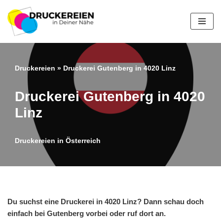
Zum
Inhalt
springen
Druckereien
»
Druckerei Gutenberg in 4020 Linz
Druckerei Gutenberg in 4020
Linz
Druckereien in Österreich
Du suchst eine Druckerei in 4020 Linz? Dann schau doch
einfach bei Gutenberg vorbei oder ruf dort an.