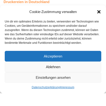
Druckereien in Deutschland
Druckereien in Österreich
Cookie-Zustimmung verwalten
Um dir ein optimales Erlebnis zu bieten, verwenden wir Technologien wie
Kundenstimmen
Cookies, um Geräteinformationen zu speichern und/oder darauf
zuzugreifen. Wenn du diesen Technologien zustimmst, können wir Daten
wie das Surfverhalten oder eindeutige IDs auf dieser Website verarbeiten.
Wenn du deine Zustimmung nicht erteilst oder zurückziehst, können
bestimmte Merkmale und Funktionen beeinträchtigt werden.
Akzeptieren
Ablehnen
bewertet mit
4.8
von 5
auf Basis unserer
43
Leserstimmen
Einstellungen ansehen
Datenschutzerklärung
Impressum
Druckereien in Deutschland