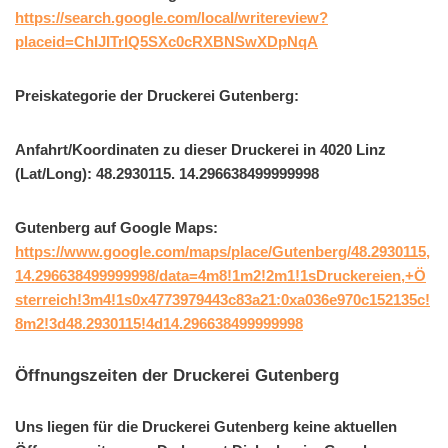
https://search.google.com/local/writereview?
placeid=ChIJITrIQ5SXc0cRXBNSwXDpNqA
Preiskategorie der Druckerei Gutenberg:
Anfahrt/Koordinaten zu dieser Druckerei in 4020 Linz
(Lat/Long): 48.2930115. 14.296638499999998
Gutenberg auf Google Maps:
https://www.google.com/maps/place/Gutenberg/48.2930115,
14.296638499999998/data=4m8!1m2!2m1!1sDruckereien,+Ö
sterreich!3m4!1s0x4773979443c83a21:0xa036e970c152135c!
8m2!3d48.2930115!4d14.296638499999998
Öffnungszeiten der Druckerei Gutenberg
Uns liegen für die Druckerei Gutenberg keine aktuellen