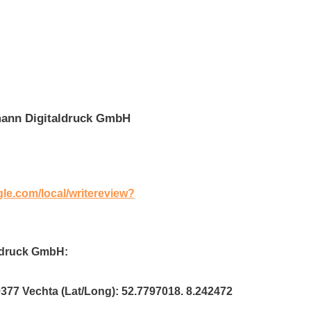
mann Digitaldruck GmbH
gle.com/local/writereview?
aldruck GmbH:
9377 Vechta (Lat/Long): 52.7797018. 8.242472