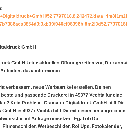
s:
+Digitaldruck+GmbH/52.7797018,8.242472/data=4m8!1m2!
47b7386aea3854d9:0xb39f046cf08996b!8m2!3d52.7797018!
gitaldruck GmbH
druck GmbH keine aktuellen Öffnungszeiten vor, Du kannst
Anbieters dazu informieren.
itt verbessern, neue Werbeartikel erstellen, Deinen
e beste und passende Druckerei in 49377 Vechta für eine
kte? Kein Problem, Gramann Digitaldruck GmbH hilft Dir
k GmbH in 49377 Vechta hilft Dir mit einem umfangreichen
alwünsche auf Anfrage umsetzen. Egal ob Du
, Firmenschilder, Werbeschilder, RollUps, Fotokalender,