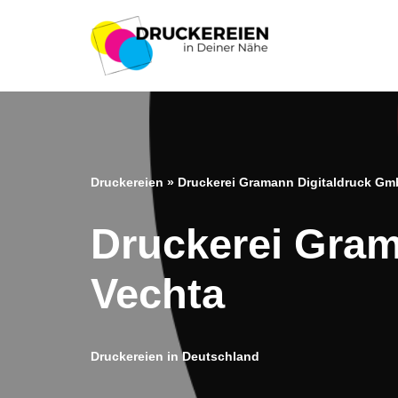
Zum
Inhalt
springen
Druckereien
»
Druckerei Gramann Digitaldruck Gm
Druckerei Gram
Vechta
Druckereien in Deutschland