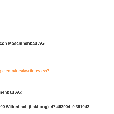
icon Maschinenbau AG
gle.com/local/writereview?
inenbau AG:
300 Wittenbach (Lat/Long): 47.463904. 9.391043