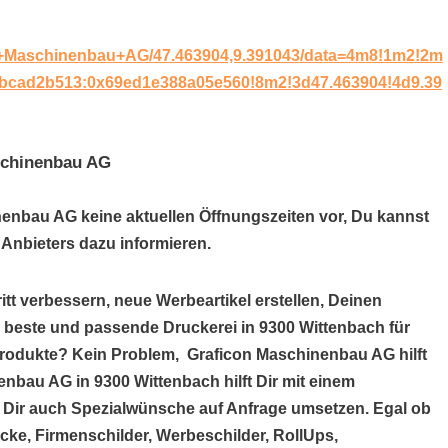
on+Maschinenbau+AG/47.463904,9.391043/data=4m8!1m2!2m
dbcad2b513:0x69ed1e388a05e560!8m2!3d47.463904!4d9.39
schinenbau AG
nenbau AG keine aktuellen Öffnungszeiten vor, Du kannst
Anbieters dazu informieren.
itt verbessern, neue Werbeartikel erstellen, Deinen
e beste und passende Druckerei in 9300 Wittenbach für
produkte? Kein Problem, Graficon Maschinenbau AG hilft
enbau AG in 9300 Wittenbach hilft Dir mit einem
Dir auch Spezialwünsche auf Anfrage umsetzen. Egal ob
cke, Firmenschilder, Werbeschilder, RollUps,