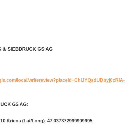
AS & SIEBDRUCK GS AG
ogle.com/local/writereview?placeid=ChIJYQsdUDbyj0cRIA-
DRUCK GS AG:
010 Kriens (Lat/Long): 47.037372999999995.