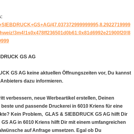
:
+&+SIEBDRUCK+GS+AG/47.037372999999995,8.2922719999
chweiz!3m4!1s0x478ff236501d0b61:0x81d6992e21900f20!8
9999
IEBDRUCK GS AG
UCK GS AG keine aktuellen Öffnungszeiten vor, Du kannst
Anbieters dazu informieren.
itt verbessern, neue Werbeartikel erstellen, Deinen
e beste und passende Druckerei in 6010 Kriens für eine
ukte? Kein Problem, GLAS & SIEBDRUCK GS AG hilft Dir
S AG in 6010 Kriens hilft Dir mit einem umfangreichen
alwünsche auf Anfrage umsetzen. Egal ob Du