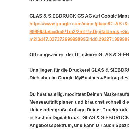
GLAS & SIEBDRUCK GS AG auf Google Maps
https://www.google.com/maps/place/GLAS
99999/data=4m8!1m2!2m1!1sDigitaldruck,+S
m2!3d47.037372999999995!4d8.29227199999
Öffnungszeiten der Druckerei GLAS & S
Uns liegen für die Druckerei GLAS & SIEBDR
Dich aber im Google MyBusiness-Eintrag des 
Du hast es eilig, möchtest Deinen Markenauftr
Messeauftritt planen und brauchst schnell di
kleine oder große Auflage Deiner Druckprod
in Sachen Digitaldruck. GLAS & SIEBDRUCK G
Angebotsspektrum, und kann Dir auch Spezi