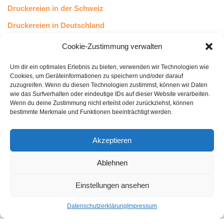
Druckereien in der Schweiz
Druckereien in Deutschland
Druckereien in Österreich
Cookie-Zustimmung verwalten
Um dir ein optimales Erlebnis zu bieten, verwenden wir Technologien wie
Kundenstimmen
Cookies, um Geräteinformationen zu speichern und/oder darauf
zuzugreifen. Wenn du diesen Technologien zustimmst, können wir Daten
wie das Surfverhalten oder eindeutige IDs auf dieser Website verarbeiten.
Wenn du deine Zustimmung nicht erteilst oder zurückziehst, können
bestimmte Merkmale und Funktionen beeinträchtigt werden.
Akzeptieren
Ablehnen
bewertet mit
4.8
von 5
auf Basis unserer
43
Leserstimmen
Einstellungen ansehen
Datenschutzerklärung
Impressum