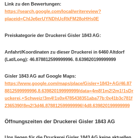
Link zu den Bewertungen:
https://search.google.com/local/writereview?
placeid=ChIJe6erUYNDhUcRkFM28oHHs0E
Preiskategorie der Druckerei Gisler 1843 AG:
Anfahrt/Koordinaten zu dieser Druckerei in 6460 Altdorf
(Lat/Long): 46.878812599999996. 8.639820199999999
Gisler 1843 AG auf Google Maps:
https://www.google.com/maps/place/Gisler+1843+AG/46.87
8812599999996,8.639820199999999/data=4m8!1m2!2m1!1sDr
uckerei,+Schweiz!3m4!1s0x4785438351aba77b:0x41b3c781f
2365390!8m2!3d46.878812599999996!4d8.639820199999999
Öffnungszeiten der Druckerei Gisler 1843 AG
Uns liegen für die Druckerei Gisler 1843 AG keine aktuellen