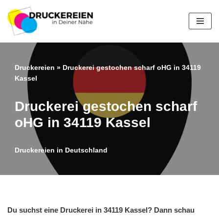
Zum
Inhalt
springen
Druckereien
»
Druckerei gestochen scharf oHG in 34119
Kassel
Druckerei gestochen scharf
oHG in 34119 Kassel
Druckereien in Deutschland
Du suchst eine Druckerei in 34119 Kassel? Dann schau