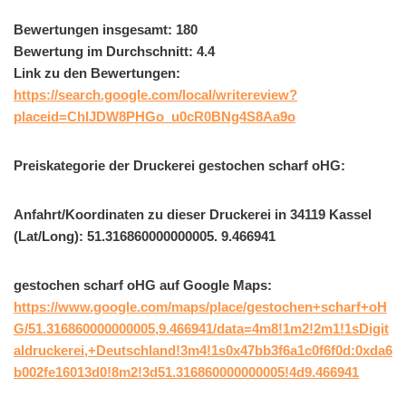
Bewertungen insgesamt: 180
Bewertung im Durchschnitt: 4.4
Link zu den Bewertungen:
https://search.google.com/local/writereview?
placeid=ChIJDW8PHGo_u0cR0BNg4S8Aa9o
Preiskategorie der Druckerei gestochen scharf oHG:
Anfahrt/Koordinaten zu dieser Druckerei in 34119 Kassel
(Lat/Long): 51.316860000000005. 9.466941
gestochen scharf oHG auf Google Maps:
https://www.google.com/maps/place/gestochen+scharf+oH
G/51.316860000000005,9.466941/data=4m8!1m2!2m1!1sDigit
aldruckerei,+Deutschland!3m4!1s0x47bb3f6a1c0f6f0d:0xda6
b002fe16013d0!8m2!3d51.316860000000005!4d9.466941