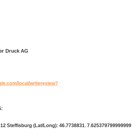
er Druck AG
gle.com/local/writereview?
G:
612 Steffisburg (Lat/Long): 46.7738831. 7.625379799999999