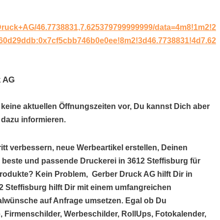
+Druck+AG/46.7738831,7.625379799999999/data=4m8!1m2!2
60d29ddb:0x7cf5cbb746b0e0ee!8m2!3d46.7738831!4d7.62
k AG
 keine aktuellen Öffnungszeiten vor, Du kannst Dich aber
dazu informieren.
itt verbessern, neue Werbeartikel erstellen, Deinen
e beste und passende Druckerei in 3612 Steffisburg für
rodukte? Kein Problem, Gerber Druck AG hilft Dir in
 Steffisburg hilft Dir mit einem umfangreichen
alwünsche auf Anfrage umsetzen. Egal ob Du
, Firmenschilder, Werbeschilder, RollUps, Fotokalender,