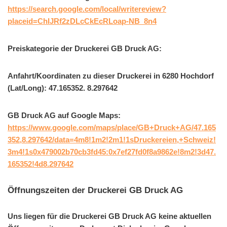
https://search.google.com/local/writereview?
placeid=ChIJRf2zDLcCkEcRLoap-NB_8n4
Preiskategorie der Druckerei GB Druck AG:
Anfahrt/Koordinaten zu dieser Druckerei in 6280 Hochdorf
(Lat/Long): 47.165352. 8.297642
GB Druck AG auf Google Maps:
https://www.google.com/maps/place/GB+Druck+AG/47.165
352,8.297642/data=4m8!1m2!2m1!1sDruckereien,+Schweiz!
3m4!1s0x479002b70cb3fd45:0x7ef27fd0f8a9862e!8m2!3d47.
165352!4d8.297642
Öffnungszeiten der Druckerei GB Druck AG
Uns liegen für die Druckerei GB Druck AG keine aktuellen