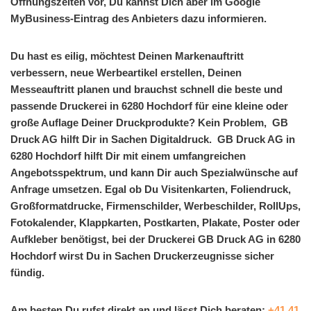
Öffnungszeiten vor, Du kannst Dich aber im Google
MyBusiness-Eintrag des Anbieters dazu informieren.
Du hast es eilig, möchtest Deinen Markenauftritt
verbessern, neue Werbeartikel erstellen, Deinen
Messeauftritt planen und brauchst schnell die beste und
passende Druckerei in 6280 Hochdorf für eine kleine oder
große Auflage Deiner Druckprodukte? Kein Problem, GB
Druck AG hilft Dir in Sachen Digitaldruck. GB Druck AG in
6280 Hochdorf hilft Dir mit einem umfangreichen
Angebotsspektrum, und kann Dir auch Spezialwünsche auf
Anfrage umsetzen. Egal ob Du Visitenkarten, Foliendruck,
Großformatdrucke, Firmenschilder, Werbeschilder, RollUps,
Fotokalender, Klappkarten, Postkarten, Plakate, Poster oder
Aufkleber benötigst, bei der Druckerei GB Druck AG in 6280
Hochdorf wirst Du in Sachen Druckerzeugnisse sicher
fündig.
Am besten Du rufst direkt an und lässt Dich beraten:
+41 41