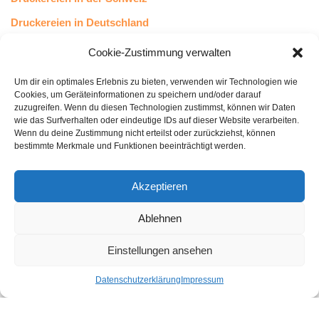
Druckereien in Deutschland
Druckereien in Österreich
Cookie-Zustimmung verwalten
Um dir ein optimales Erlebnis zu bieten, verwenden wir Technologien wie
Kundenstimmen
Cookies, um Geräteinformationen zu speichern und/oder darauf
zuzugreifen. Wenn du diesen Technologien zustimmst, können wir Daten
wie das Surfverhalten oder eindeutige IDs auf dieser Website verarbeiten.
Wenn du deine Zustimmung nicht erteilst oder zurückziehst, können
bestimmte Merkmale und Funktionen beeinträchtigt werden.
Akzeptieren
Ablehnen
bewertet mit
4.8
von 5
auf Basis unserer
43
Leserstimmen
Einstellungen ansehen
Datenschutzerklärung
Impressum