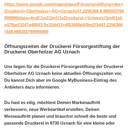
https://www.google.com/maps/place/Fürsorgestiftung+der+
Druckerei+Oberholzer+AG+Uznach/47.2256366,8.989283799
999999/data=4m8!1m2!2m1!1sDruckerei,+Schweiz!3m4!1s0
x479acf3247a48843:0x32dd17c4f53968d4!8m2!3d47.2256366
!4d8.989283799999999
Öffnungszeiten der Druckerei Fürsorgestiftung der
Druckerei Oberholzer AG Uznach
Uns liegen für die Druckerei Fürsorgestiftung der Druckerei
Oberholzer AG Uznach keine aktuellen Öffnungszeiten vor,
Du kannst Dich aber im Google MyBusiness-Eintrag des
Anbieters dazu informieren.
Du hast es eilig, möchtest Deinen Markenauftritt
verbessern, neue Werbeartikel erstellen, Deinen
Messeauftritt planen und brauchst schnell die beste und
passende Druckerei in 8730 Uznach für eine kleine oder