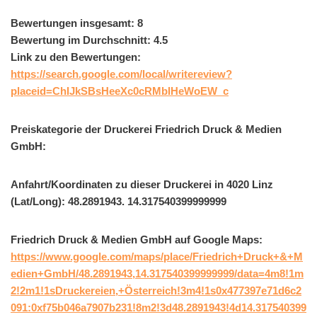
Bewertungen insgesamt: 8
Bewertung im Durchschnitt: 4.5
Link zu den Bewertungen:
https://search.google.com/local/writereview?
placeid=ChIJkSBsHeeXc0cRMbIHeWoEW_c
Preiskategorie der Druckerei Friedrich Druck & Medien
GmbH:
Anfahrt/Koordinaten zu dieser Druckerei in 4020 Linz
(Lat/Long): 48.2891943. 14.317540399999999
Friedrich Druck & Medien GmbH auf Google Maps:
https://www.google.com/maps/place/Friedrich+Druck+&+M
edien+GmbH/48.2891943,14.317540399999999/data=4m8!1m
2!2m1!1sDruckereien,+Österreich!3m4!1s0x477397e71d6c2
091:0xf75b046a7907b231!8m2!3d48.2891943!4d14.317540399