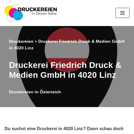
Zum
Inhalt
springen
Druckereien
»
Druckerei Friedrich Druck & Medien GmbH
in 4020 Linz
Druckerei Friedrich Druck &
Medien GmbH in 4020 Linz
Druckereien in Österreich
Du suchst eine Druckerei in 4020 Linz? Dann schau doch