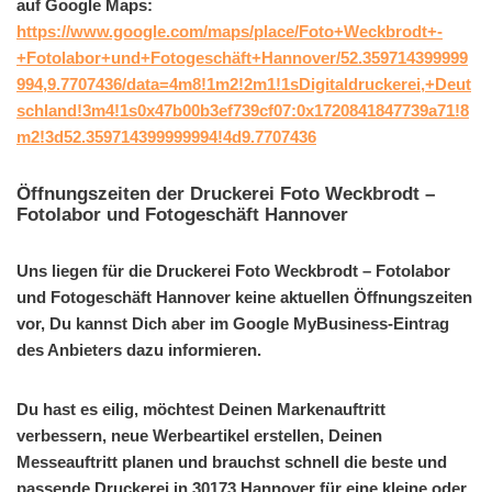
auf Google Maps:
https://www.google.com/maps/place/Foto+Weckbrodt+-
+Fotolabor+und+Fotogeschäft+Hannover/52.359714399999
994,9.7707436/data=4m8!1m2!2m1!1sDigitaldruckerei,+Deut
schland!3m4!1s0x47b00b3ef739cf07:0x1720841847739a71!8
m2!3d52.359714399999994!4d9.7707436
Öffnungszeiten der Druckerei Foto Weckbrodt –
Fotolabor und Fotogeschäft Hannover
Uns liegen für die Druckerei Foto Weckbrodt – Fotolabor
und Fotogeschäft Hannover keine aktuellen Öffnungszeiten
vor, Du kannst Dich aber im Google MyBusiness-Eintrag
des Anbieters dazu informieren.
Du hast es eilig, möchtest Deinen Markenauftritt
verbessern, neue Werbeartikel erstellen, Deinen
Messeauftritt planen und brauchst schnell die beste und
passende Druckerei in 30173 Hannover für eine kleine oder