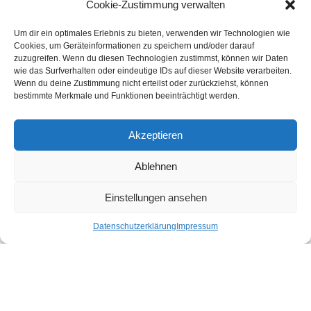
Cookie-Zustimmung verwalten
Um dir ein optimales Erlebnis zu bieten, verwenden wir Technologien wie
Kundenstimmen
Cookies, um Geräteinformationen zu speichern und/oder darauf
zuzugreifen. Wenn du diesen Technologien zustimmst, können wir Daten
wie das Surfverhalten oder eindeutige IDs auf dieser Website verarbeiten.
Wenn du deine Zustimmung nicht erteilst oder zurückziehst, können
bestimmte Merkmale und Funktionen beeinträchtigt werden.
Akzeptieren
Ablehnen
bewertet mit
4.8
von 5
auf Basis unserer
43
Leserstimmen
Einstellungen ansehen
Datenschutzerklärung
Impressum
Druckereien in Deutschland
Impressum
-
Datenschutzhinweise