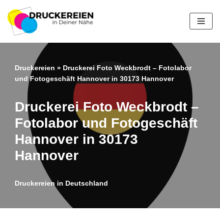
Zum
Inhalt
springen
Druckereien
»
Druckerei Foto Weckbrodt – Fotolabor
und Fotogeschäft Hannover in 30173 Hannover
Druckerei Foto Weckbrodt –
Fotolabor und Fotogeschäft
Hannover in 30173
Hannover
Druckereien in Deutschland