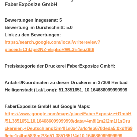
FaberExposize GmbH
Bewertungen insgesamt: 5
Bewertung im Durchschnitt: 5.0
Link zu den Bewertungen:
https://search.google.com/local/writereview?
placeid=ChIJpe2NZ-vEpEcRWL3E4euZ9t8
Preiskategorie der Druckerei FaberExposize GmbH:
Anfahrt/Koordinaten zu dieser Druckerei in 37308 Heilbad
Heiligenstadt (Lat/Long): 51.3851651. 10.164686099999999
FaberExposize GmbH auf Google Maps:
https://www.google.com/maps/place/FaberExposize+GmbH
/51.3851651,10.164686099999999/data=4m8!1m2!2m1!1sDru
ckereien,+Deutschland!3m4!1s0x47a4c4eb678deda5:0xdff69
9ebe1c4bd58!8m2!3d51.3851651!4d10.164686099999999