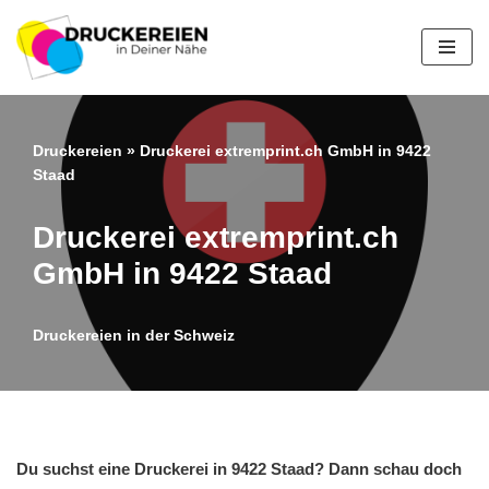
Zum
Inhalt
springen
Druckereien
»
Druckerei extremprint.ch GmbH in 9422
Staad
Druckerei extremprint.ch
GmbH in 9422 Staad
Druckereien in der Schweiz
Du suchst eine Druckerei in 9422 Staad? Dann schau doch