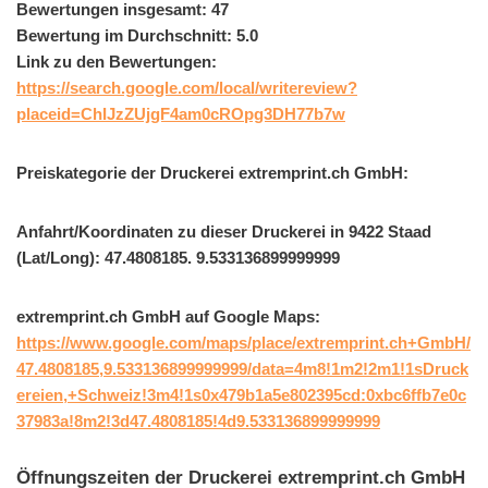
Bewertungen insgesamt: 47
Bewertung im Durchschnitt: 5.0
Link zu den Bewertungen:
https://search.google.com/local/writereview?
placeid=ChIJzZUjgF4am0cROpg3DH77b7w
Preiskategorie der Druckerei extremprint.ch GmbH:
Anfahrt/Koordinaten zu dieser Druckerei in 9422 Staad
(Lat/Long): 47.4808185. 9.533136899999999
extremprint.ch GmbH auf Google Maps:
https://www.google.com/maps/place/extremprint.ch+GmbH/
47.4808185,9.533136899999999/data=4m8!1m2!2m1!1sDruck
ereien,+Schweiz!3m4!1s0x479b1a5e802395cd:0xbc6ffb7e0c
37983a!8m2!3d47.4808185!4d9.533136899999999
Öffnungszeiten der Druckerei extremprint.ch GmbH