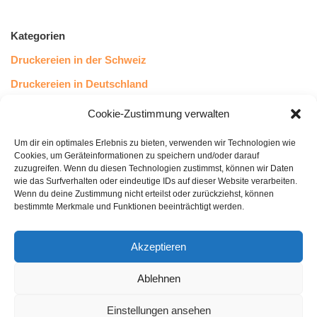
Kategorien
Druckereien in der Schweiz
Druckereien in Deutschland
Druckereien in Österreich
Cookie-Zustimmung verwalten
Um dir ein optimales Erlebnis zu bieten, verwenden wir Technologien wie
Kundenstimmen
Cookies, um Geräteinformationen zu speichern und/oder darauf
zuzugreifen. Wenn du diesen Technologien zustimmst, können wir Daten
wie das Surfverhalten oder eindeutige IDs auf dieser Website verarbeiten.
Wenn du deine Zustimmung nicht erteilst oder zurückziehst, können
bestimmte Merkmale und Funktionen beeinträchtigt werden.
Akzeptieren
Ablehnen
bewertet mit
4.8
von 5
auf Basis unserer
43
Leserstimmen
Einstellungen ansehen