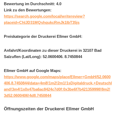
Bewertung im Durchschnitt: 4.0
Link zu den Bewertungen:
https://search.google.com/local/writereview?
placeid=ChIJD31MQshqukcRmJk1IbT35js
Preiskategorie der Druckerei Ellmer GmbH:
Anfahrt/Koordinaten zu dieser Druckerei in 32107 Bad
Salzuflen (Lat/Long): 52.0600406. 8.7450844
Ellmer GmbH auf Google Maps:
https://www.google.com/maps/place/Ellmer+GmbH/52.0600
406,8.7450844/data=4m8!1m2!2m1!1sDigitaldruck,+Deutschl
and!3m4!1s0x47ba6ac8424c7d0f:0x3be6f7b421359998!8m2!
3d52.0600406!4d8.7450844
Öffnungszeiten der Druckerei Ellmer GmbH