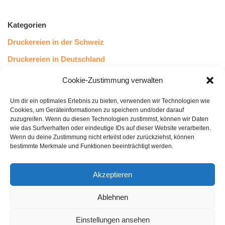
Kategorien
Druckereien in der Schweiz
Druckereien in Deutschland
Druckereien in Österreich
Cookie-Zustimmung verwalten
Um dir ein optimales Erlebnis zu bieten, verwenden wir Technologien wie
Kundenstimmen
Cookies, um Geräteinformationen zu speichern und/oder darauf
zuzugreifen. Wenn du diesen Technologien zustimmst, können wir Daten
wie das Surfverhalten oder eindeutige IDs auf dieser Website verarbeiten.
Wenn du deine Zustimmung nicht erteilst oder zurückziehst, können
bestimmte Merkmale und Funktionen beeinträchtigt werden.
Akzeptieren
Ablehnen
bewertet mit
4.8
von 5
auf Basis unserer
43
Leserstimmen
Einstellungen ansehen