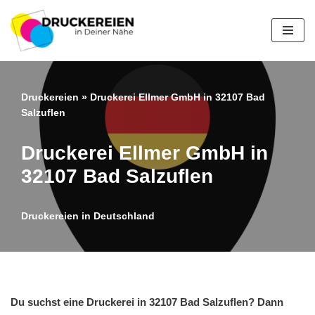
Zum
Inhalt
springen
Druckereien
»
Druckerei Ellmer GmbH in 32107 Bad
Salzuflen
Druckerei Ellmer GmbH in
32107 Bad Salzuflen
Druckereien in Deutschland
Du suchst eine Druckerei in 32107 Bad Salzuflen? Dann