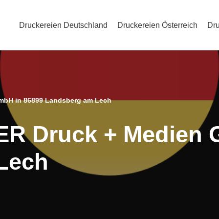
Druckereien Deutschland
Druckereien Österreich
Dru
mbH in 86899 Landsberg am Lech
ER Druck + Medien 
Lech