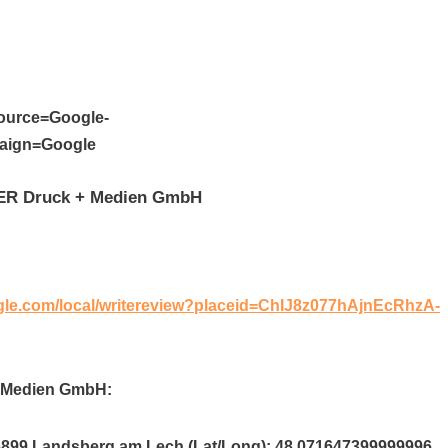
source=Google-
aign=Google
GER Druck + Medien GmbH
ogle.com/local/writereview?placeid=ChIJ8z077hAjnEcRhzA-
+ Medien GmbH:
86899 Landsberg am Lech (Lat/Long): 48.071647399999996.