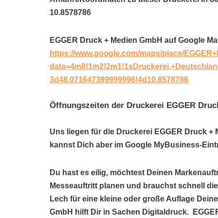
10.8578786
EGGER Druck + Medien GmbH auf Google Ma
https://www.google.com/maps/place/EGGER
data=4m8!1m2!2m1!1sDruckerei,+Deutschla
3d48.071647399999996!4d10.8578786
Öffnungszeiten der Druckerei EGGER Dru
Uns liegen für die Druckerei EGGER Druck + 
kannst Dich aber im Google MyBusiness-Eintr
Du hast es eilig, möchtest Deinen Markenauftr
Messeauftritt planen und brauchst schnell d
Lech für eine kleine oder große Auflage De
GmbH hilft Dir in Sachen Digitaldruck. EGG