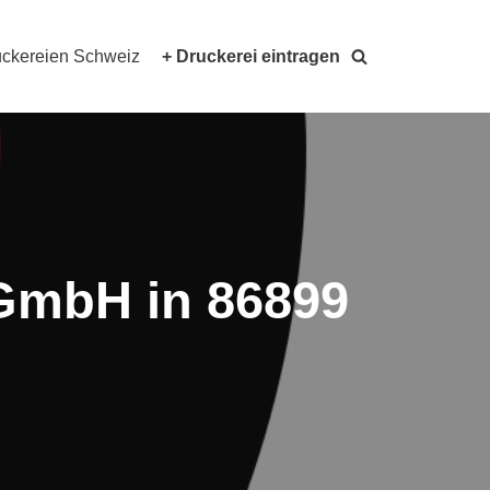
ckereien Schweiz
+ Druckerei eintragen
GmbH in 86899