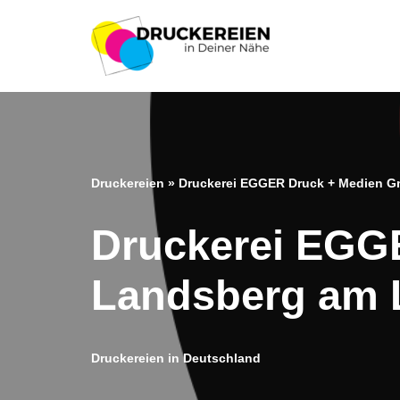
Zum
Inhalt
springen
Druckereien
»
Druckerei EGGER Druck + Medien G
Druckerei EGG
Landsberg am 
Druckereien in Deutschland