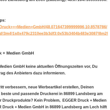
ps:
+Druck+++Medien+GmbH/48.071647399999996,10.8578786/
nd!3m4!1s0x479c2310ee3b3df3:0x53b3404b483e3087!8m2!
ck + Medien GmbH
Medien GmbH keine aktuellen Öffnungszeiten vor, Du
ag des Anbieters dazu informieren.
itt verbessern, neue Werbeartikel erstellen, Deinen
ie beste und passende Druckerei in 86899 Landsberg am
iner Druckprodukte? Kein Problem, EGGER Druck + Medien
ER Druck + Medien GmbH in 86899 Landsberg am Lech hilft