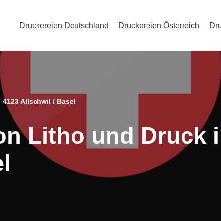
Druckereien Deutschland
Druckereien Österreich
Dru
 4123 Allschwil / Basel
on Litho und Druck 
el