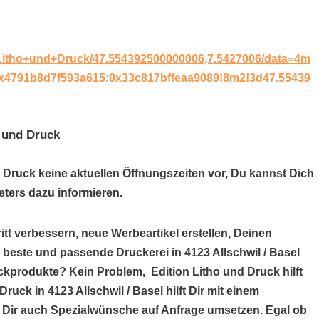
+Litho+und+Druck/47.554392500000006,7.5427006/data=4m
0x4791b8d7f593a615:0x33c817bffeaa9089!8m2!3d47.55439
o und Druck
d Druck keine aktuellen Öffnungszeiten vor, Du kannst Dich
ters dazu informieren.
itt verbessern, neue Werbeartikel erstellen, Deinen
 beste und passende Druckerei in 4123 Allschwil / Basel
uckprodukte? Kein Problem, Edition Litho und Druck hilft
ruck in 4123 Allschwil / Basel hilft Dir mit einem
Dir auch Spezialwünsche auf Anfrage umsetzen. Egal ob