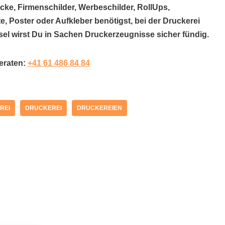
cke, Firmenschilder, Werbeschilder, RollUps,
e, Poster oder Aufkleber benötigst, bei der Druckerei
asel wirst Du in Sachen Druckerzeugnisse sicher fündig.
beraten:
+41 61 486 84 84
REI
DRUCKEREI
DRUCKEREIEN