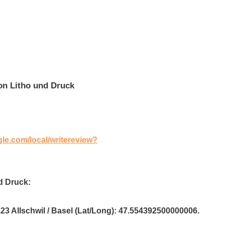
on Litho und Druck
gle.com/local/writereview?
d Druck:
23 Allschwil / Basel (Lat/Long): 47.554392500000006.